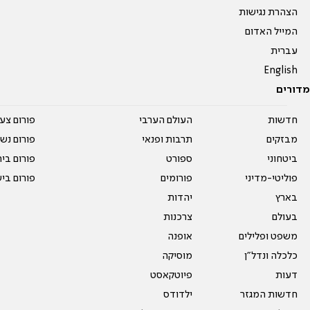
הצהרת נגישות
המייל האדום
עברית
English
מדורים
חדשות
העולם הערבי
פורום צע
מבזקים
תרבות ופנאי
פורום נשו
ביטחוני
ספורט
פורום בי
פוליטי-מדיני
פורומים
פורום בי
בארץ
יהדות
בעולם
צרכנות
משפט ופלילים
אופנה
כלכלה ונדל"ן
מוסיקה
דעות
פיוטקאסט
חדשות המגזר
ילדודס