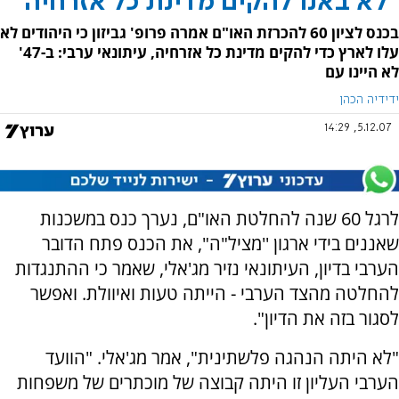
"לא באנו להקים מדינת כל אזרחיה"
בכנס לציון 60 להכרזת האו"ם אמרה פרופ' גביזון כי היהודים לא
עלו לארץ כדי להקים מדינת כל אזרחיה, עיתונאי ערבי: ב-47'
לא היינו עם
ידידיה הכהן
5.12.07, 14:29
לרגל 60 שנה להחלטת האו"ם, נערך כנס במשכנות
שאננים בידי ארגון ''מציל"ה", את הכנס פתח הדובר
הערבי בדיון, העיתונאי נזיר מג'אלי, שאמר כי ההתנגדות
להחלטה מהצד הערבי - הייתה טעות ואיוולת. ואפשר
לסגור בזה את הדיון".
"לא היתה הנהגה פלשתינית", אמר מג'אלי. "הוועד
הערבי העליון זו היתה קבוצה של מוכתרים של משפחות