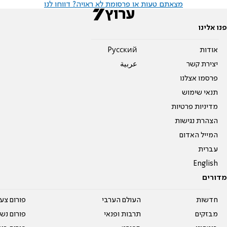
מצאתם טעות או פרסומת לא ראויה? דווחו לנו
פנו אלינו
אודות
Pусский
יצירת קשר
عربية
פרסמו אצלנו
תנאי שימוש
מדיניות פרטיות
הצהרת נגישות
המייל האדום
עברית
English
מדורים
חדשות
העולם הערבי
פורום צע
מבזקים
תרבות ופנאי
פורום נשו