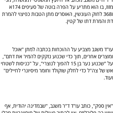
מזוז, בו הוא מתריע על הפרה בוטה של סעיפים 174א
ו368 לחוק העונשין, האוסרים מתן הטבות כפיצוי להמרת
דת והמרת דתו של קטין.
עו"ד משגב מצביע על ההוכחות בכתבה למתן "אוכל
ומוצרים אחרים, תוך כדי שכנוע נזקקים להמיר את דתם",
על "שכנוע נער בן 15 להפוך לנוצרי", על "כניסות לשטחי
אש של צה"ל כדי לחלק שוקולד וחומר מיסיונרי לחיילים"
ועוד.
"אין ספק", כותב עו"ד ד"ר משגב, "שבמדינה יהודית, אף
שיש בה פלורליזם, אין להתיר פעולות של מיסיונריות מבלי