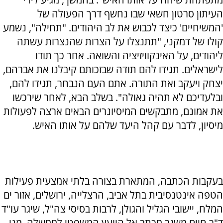
העיתון סרטון חשאי שבו נחשף דרך הפעולה של
'המשיחיים' כיצד לכבוש את לב היהודים. "תחילה", נשמע
קולו של דמקני, "תתנצלו על הצרות שהנצרות עשתה
ליהודים, על האינקוויזיציה והשואה. אחר כך תודו
לישראלים. תגידו להם תודה שבזכותם קיבלנו את אברהם,
יצחק ויעקב ואת התורה. אתם העם הנבחר, תגידו להם,
ובלעדיכם לא תהיה גאולה". בשלב הבא, לאחר שירכשו
את אמונם, מתבקשים המיסיונרים הבאים ארצה לפעולות
מיסיון, לדבר עם קהל היעד שלהם על אותו האיש.
בעקבות הכתבה, המתארת בצורה בלתי אמצעית פעילות
הטפה אינטנסיבית בתל אביב, הרצלייה, ירושלים, אזור ים
המלח, יישובי הגליל והגולן, לרבות בסיסי צה"ל, שיגר עו"ד
ד"ר חיים משגב מכתב אל היועץ המשפטי לממשלה, מני