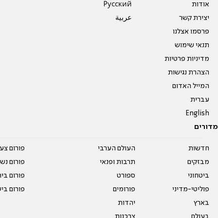
אודות
Pусский
יצירת קשר
عربية
פרסמו אצלנו
תנאי שימוש
מדיניות פרטיות
הצהרת נגישות
המייל האדום
עברית
English
מדורים
חדשות
העולם הערבי
פורום צע
מבזקים
תרבות ופנאי
פורום נשו
ביטחוני
ספורט
פורום בי
פוליטי-מדיני
פורומים
פורום בי
בארץ
יהדות
בעולם
צרכנות