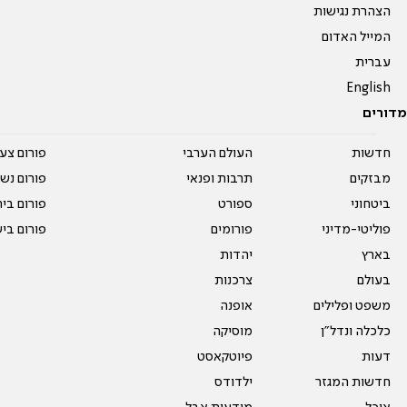
הצהרת נגישות
המייל האדום
עברית
English
מדורים
חדשות
העולם הערבי
פורום צע
מבזקים
תרבות ופנאי
פורום נשו
ביטחוני
ספורט
פורום בי
פוליטי-מדיני
פורומים
פורום בי
בארץ
יהדות
בעולם
צרכנות
משפט ופלילים
אופנה
כלכלה ונדל"ן
מוסיקה
דעות
פיוטקאסט
חדשות המגזר
ילדודס