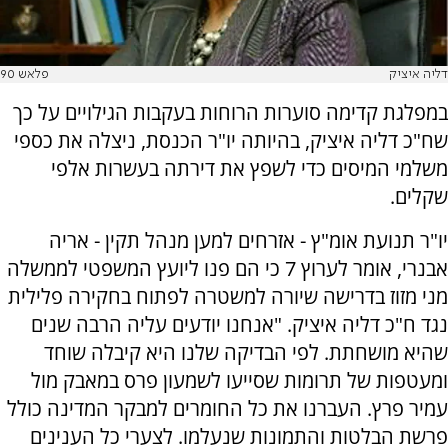
דליה איציק
פלאש 90
במפלגת קדימה סוערות הרוחות בעקבות הגילויים על כך
שח"כ דליה איציק, בהיותה יו"ר הכנסת, ניצלה את כספי
משלמי המיסים כדי לשפץ את דירתה בעשרות אלפי
שקלים.
יו"ר תנועת אומ"ץ - אזרחים למען מנהל תקין - אריה
אבנרי, אומר לערוץ 7 כי הם פנו ליועץ המשפטי לממשלה
מני מזוז בדרישה שיורה למשטרה לפתוח בחקירה פלילית
נגד ח"כ דליה איציק. "אנחנו יודעים עליה הרבה שנים
שהיא מושחתת. לפי הבדיקה שלנו היא קיבלה שוחד
ומעטפות של תרומות שסייעו לשמעון פרס במאבק מול
עמיר פרץ. העברנו את כל החומרים למבקר המדינה כולל
פרשת הבלטות והתמונות שנעלמו. לצערי כל הענינים