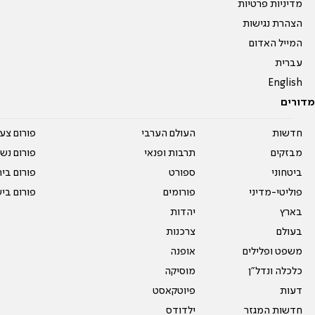
מדיניות פרטיות
הצהרת נגישות
המייל האדום
עברית
English
מדורים
חדשות
העולם הערבי
פורום צע
מבזקים
תרבות ופנאי
פורום נשו
ביטחוני
ספורט
פורום בי
פוליטי-מדיני
פורומים
פורום בי
בארץ
יהדות
בעולם
צרכנות
משפט ופלילים
אופנה
כלכלה ונדל"ן
מוסיקה
דעות
פיוטקאסט
חדשות המגזר
ילדודס