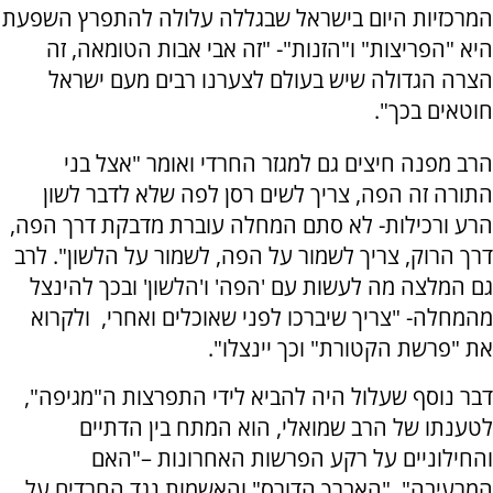
המרכזיות היום בישראל שבגללה עלולה להתפרץ השפעת
היא "הפריצות" ו"הזנות"- "זה אבי אבות הטומאה, זה
הצרה הגדולה שיש בעולם לצערנו רבים מעם ישראל
חוטאים בכך".
הרב מפנה חיצים גם למגזר החרדי ואומר "אצל בני
התורה זה הפה, צריך לשים רסן לפה שלא לדבר לשון
הרע ורכילות- לא סתם המחלה עוברת מדבקת דרך הפה,
דרך הרוק, צריך לשמור על הפה, לשמור על הלשון". לרב
גם המלצה מה לעשות עם 'הפה' ו'הלשון' ובכך להינצל
מהמחלה- "צריך שיברכו לפני שאוכלים ואחרי, ולקרוא
את "פרשת הקטורת" וכך יינצלו".
דבר נוסף שעלול היה להביא לידי התפרצות ה"מגיפה",
לטענתו של הרב שמואלי, הוא המתח בין הדתיים
והחילוניים על רקע הפרשות האחרונות –"האם
המרעיבה", "האברך הדורס" והאשמות נגד החרדים על