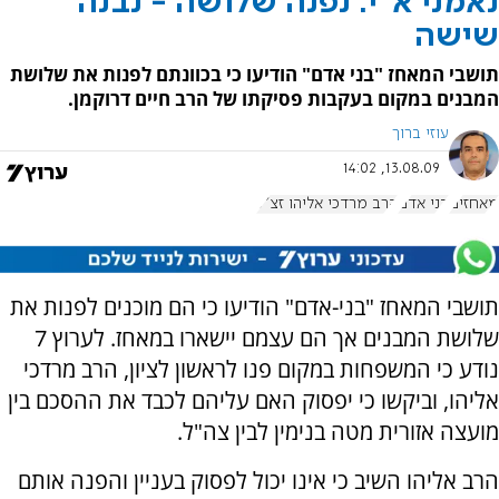
נאמני א"י: נפנה שלושה - נבנה
שישה
תושבי המאחז "בני אדם" הודיעו כי בכוונתם לפנות את שלושת
המבנים במקום בעקבות פסיקתו של הרב חיים דרוקמן.
עוזי ברוך
13.08.09, 14:02
מאחזים
בני אדם
הרב מרדכי אליהו זצ"ל
תושבי המאחז "בני-אדם" הודיעו כי הם מוכנים לפנות את
שלושת המבנים אך הם עצמם יישארו במאחז. לערוץ 7
נודע כי המשפחות במקום פנו לראשון לציון, הרב מרדכי
אליהו, וביקשו כי יפסוק האם עליהם לכבד את ההסכם בין
מועצה אזורית מטה בנימין לבין צה"ל.
הרב אליהו השיב כי אינו יכול לפסוק בעניין והפנה אותם