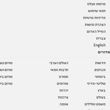
פרסמו אצלנו
תנאי שימוש
מדיניות פרטיות
הצהרת נגישות
המייל האדום
עברית
English
מדורים
חדשות
העולם הערבי
פורום צע
מבזקים
תרבות ופנאי
פורום נשו
ביטחוני
ספורט
פורום בי
פוליטי-מדיני
פורומים
פורום בי
בארץ
יהדות
בעולם
צרכנות
משפט ופלילים
אופנה