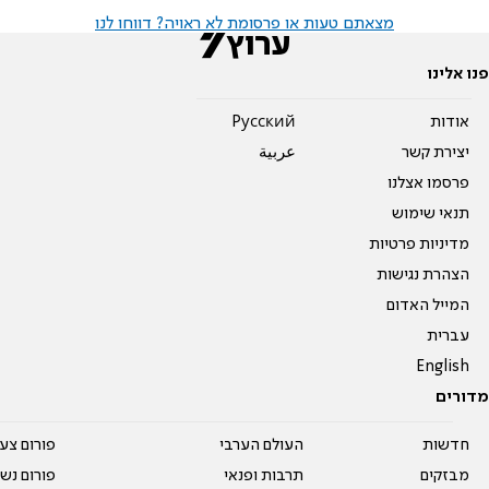
מצאתם טעות או פרסומת לא ראויה? דווחו לנו
פנו אלינו
אודות
Pусский
יצירת קשר
عربية
פרסמו אצלנו
תנאי שימוש
מדיניות פרטיות
הצהרת נגישות
המייל האדום
עברית
English
מדורים
חדשות
העולם הערבי
פורום צע
מבזקים
תרבות ופנאי
פורום נשו