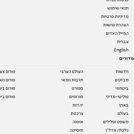
פרסמו אצלנו
תנאי שימוש
מדיניות פרטיות
הצהרת נגישות
המייל האדום
עברית
English
מדורים
חדשות
העולם הערבי
פורום צע
מבזקים
תרבות ופנאי
פורום נשו
ביטחוני
ספורט
פורום בי
פוליטי-מדיני
פורומים
פורום בי
בארץ
יהדות
בעולם
צרכנות
משפט ופלילים
אופנה
כלכלה ונדל"ן
מוסיקה