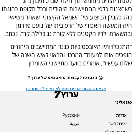
לפנות יהודים מחומש תוך חילול שבת. תיבון נהג
בשחצנות כלפי ההתיישבות היהודית ובכל תקופת כהונתו
נהג כקבלן הביצוע של השמאל הקיצוני שאחד משיאיו
היה המעשה האכזרי של הרס ביתו של נועם פדרמן
ובהשארת ילדיו הקטנים ללא קורת גג בלילה קר", נכתב.
"התנכלויותיו האובססיביות כנגד המתיישבים היהודים
הופכים אותו למעומד המרכזי והראוי לאיש השנה של
שלום עכשיו", אומרים בוועד מתיישבי השומרון.
הצטרפו לקבוצת הוואטצאפ של ערוץ 7
מצאתם טעות או פרסומת לא ראויה? דווחו לנו
פנו אלינו
אודות
Pусский
יצירת קשר
عربية