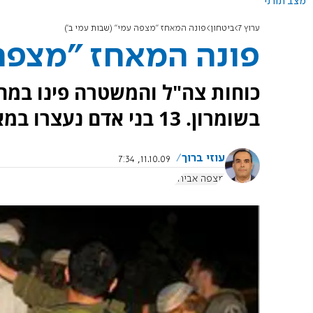
מצב תורני
ערוץ 7
ביטחון
פונה המאחז "מצפה עמי" (שבות עמי ב')
פונה המאחז "מצפה 
כוחות צה"ל והמשטרה פינו במה
בשומרון. 13 בני אדם נעצרו במאחז.
עוזי ברוך
11.10.09, 7:34
מצפה אביחי