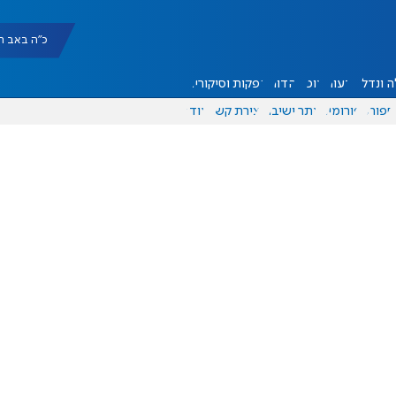
כ"ה באב תשפ"ו |
 ונדל"ן
דעות
אוכל
יהדות
הפקות וסיקורים
ספורט
פורומים
אתר ישיבה
יצירת קשר
עוד