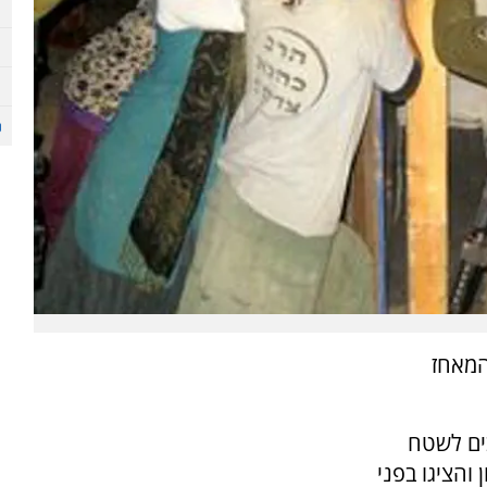
המאחז
בים לשטח
והציגו בפני