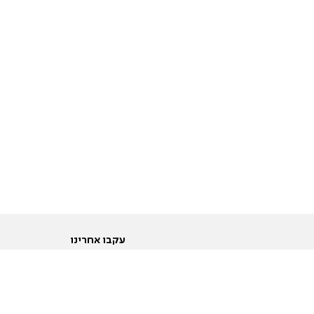
עקבו אחרינו
ות
טוויטר
ם הריון ולידה
פייסבוק
ום לקראת נישואין וזוגיות
אינסטגרם