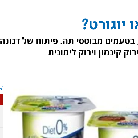
 יוגורט?
יוגורט, דיאט 0% שומן, בטעמים מבוססי תה. פיתוח של דנונה
ק קינמון וירוק לימונית
א