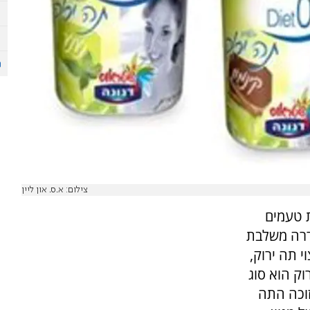
צילום: א.ס. און ליין
 טעמים
סדרה משלבת
י תה ירוק,
וק הוא סוג
זוכה התה