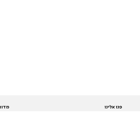
פנו אלינו
מדור
אודות
Pусский
חד
יצירת קשר
عربية
מב
פרסמו אצלנו
בי