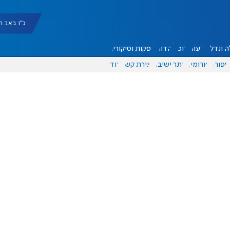
כ"ו באב תשפ"ו |
 ונדל"ן
דעות
אוכל
יהדות
הפקות וסיקורים
ספורט
פורומים
אתר ישיבה
יצירת קשר
עוד