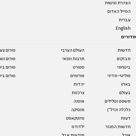
הצהרת נגישות
המייל האדום
עברית
English
מדורים
חדשות
העולם הערבי
פורום צע
מבזקים
תרבות ופנאי
פורום נשו
ביטחוני
ספורט
פורום בי
פוליטי-מדיני
פורומים
פורום בי
בארץ
יהדות
בעולם
צרכנות
משפט ופלילים
אופנה
כלכלה ונדל"ן
מוסיקה
דעות
פיוטקאסט
חדשות המגזר
ילדודס
אוכל
מודעות אבל