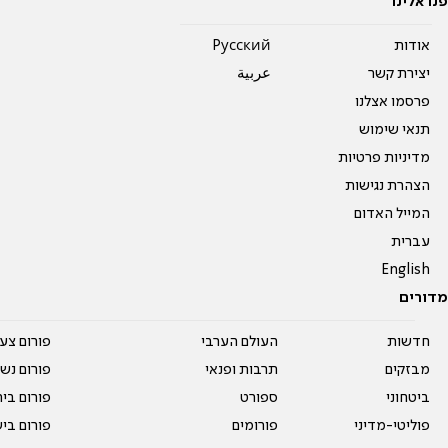
פנו אלינו
אודות
Pусский
יצירת קשר
عربية
פרסמו אצלנו
תנאי שימוש
מדיניות פרטיות
הצהרת נגישות
המייל האדום
עברית
English
מדורים
חדשות
העולם הערבי
פורום צע
מבזקים
תרבות ופנאי
פורום נשו
ביטחוני
ספורט
פורום בי
פוליטי-מדיני
פורומים
פורום בי