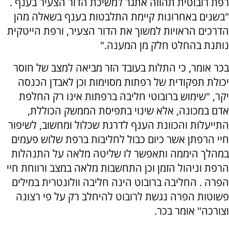
רפת רובוטית תהווה אתגר למשיכת הדור הצעיר בענף .
"בשנים באחרונות קיימת התלבטות בענף בשאלה מהן
הדרכים הראויות למשוך את הדור הצעיר, ורפת הייטקית
נותנת בהחלט חלק מן המענה."
בכר אומר, כי התלות בעובד הזר מביאה למצב של חוסר
יכולת תפקודית של רפתות מסוימות וכן לאבדן הכנסה
יקר, "שימוש ברובוטי חליבה ברפתות אינו רק החלפת
אדם במכונה, אלא שינוי בתפיסת הממשק הכוללת,
התייעלות והכוונת הענף לדרגת שכלול ומחשוב, לשיפור
חיי הרפתן אשר כיום כבול לחליבות ברפת שלוש פעמים
במהלך היממה ותאפשר לו שליטה מלאה על התנהלות
הרפת וניהול הזמן וכן התחשבות מלאה במצב ורווחת חיי
הפרה . החליבה ברובוט הינה חליבה וולונטרית במילים
פשוטות הפרה נגשת לרובוט להיחלב רק על פי רצונה
וצורכה" אומר בכר.