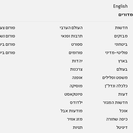
English
מדורים
חדשות
העולם הערבי
פורום צע
מבזקים
תרבות ופנאי
פורום נשו
ביטחוני
ספורט
פורום בי
פוליטי-מדיני
פורומים
פורום בי
בארץ
יהדות
בעולם
צרכנות
משפט ופלילים
אופנה
כלכלה ונדל"ן
מוסיקה
דעות
פיוטקאסט
חדשות המגזר
ילדודס
אוכל
מודעות אבל
כיפה שחורה
מזג אוויר
דיגיטל
תגיות