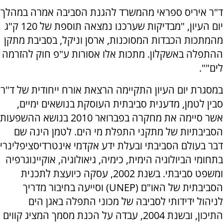
ד"ר איריס ספראי מהמשרד להגנת הסביבה אמרה במהלך
יום העיון, "מבדיקות שערכנו נמצאה תוספת של 120 ק"ג
מהמתכות הכבדות המסוכנות, ארסן וניקל, בסביבת מתקן
ההתפלה באשקלון. מתכות אלו אסורות ע"פ חוק להזרמה
לים"".
במסגרת יום העיון התקיימה הרצאת אורח ייחודית של ד"ר
סבין לטמן, מדענית סביבתית העוסקת בנושאים ימיים,
אשר סיימה את מחקרה בפברואר 2010 בנושא ההשפעות
הסביבתיות של מתקני התפלת מי הים. לטמן הינה שם
דבר בעולם הסביבתי ובעלת ידע אקדמי אינטרדיסציפלינרי
בתחומי הביולוגיה הימית, כימיה, גיאולוגיה, אוקיינוגרפיה
ומשפט סביבתי. בשנת 2002, עסקה כיועצת לתכנית
הסביבתית של האו"ם (UNEP) וסייעה בחיבור מדריך
לניהול ידידותי לסביבה של מכוני התפלה באגן הים
התיכון, ובשנת 2004, עבדה על הכנת מסמך המציג קווים