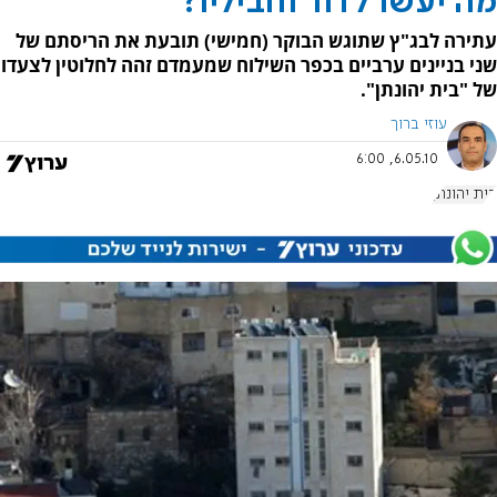
מה יעשו לדור וחביליו?
עתירה לבג"ץ שתוגש הבוקר (חמישי) תובעת את הריסתם של
שני בניינים ערביים בכפר השילוח שמעמדם זהה לחלוטין לצעדו
של "בית יהונתן".
עוזי ברוך
6.05.10, 6:00
בית יהונתן