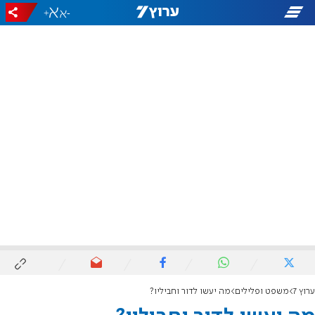
+
-
ערוץ 7
משפט ופלילים
מה יעשו לדור וחביליו?