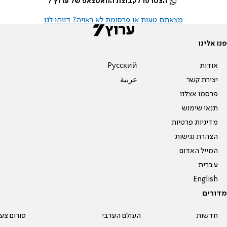
הצטרפו לקבוצת הוואטצאפ של ערוץ 7
מצאתם טעות או פרסומת לא ראויה? דווחו לנו
פנו אלינו
אודות
Pусский
יצירת קשר
عربية
פרסמו אצלנו
תנאי שימוש
מדיניות פרטיות
הצהרת נגישות
המייל האדום
עברית
English
מדורים
חדשות
העולם הערבי
פורום צע