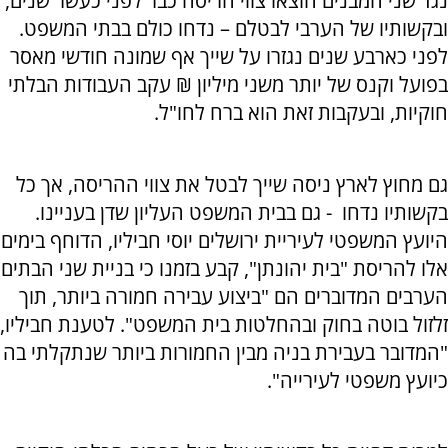
נגד שני המבנים הוצאו צווי הריסה כבר לפני כעשר שנים,
ובקשותיו של הערבי לבטלם – נדחו כולם בבתי המשפט.
לפני כארבע שנים נגזרו על שייך אף שמונה חודשי מאסר
בפועל וקנס של יותר משני מיליון ₪ עקב העבודות הבלתי
חוקיות, ובעקבות זאת הוא ברח לחו"ל.
גם מחוץ לארץ ניסה שייך לבטל את צווי ההריסה, אך כל
בקשותיו נדחו - גם בבית המשפט העליון שדן בעניינו.
היועץ המשפטי לעיריית ירושלים יוסי חביליו, הדוחף בימים
אלו להריסת "בית יהונתן", קבע בזמנו כי בניית שני הבתים
הערבים המדוברים הם "ביצוע עבירה חמורה ביותר, תוך
זלזול בוטה בחוק ובהחלטות בית המשפט". לטענת חביליו,
"המדובר בעבירת בניה מבין החמורות ביותר שנתקלתי בה
כיועץ משפטי לעירייה".