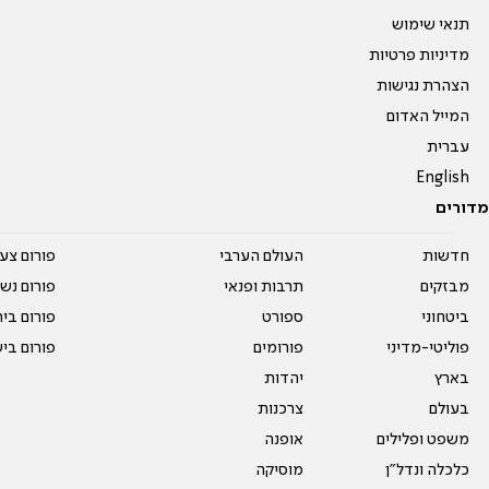
תנאי שימוש
מדיניות פרטיות
הצהרת נגישות
המייל האדום
עברית
English
מדורים
חדשות
העולם הערבי
פורום צע
מבזקים
תרבות ופנאי
פורום נשו
ביטחוני
ספורט
פורום בי
פוליטי-מדיני
פורומים
פורום בי
בארץ
יהדות
בעולם
צרכנות
משפט ופלילים
אופנה
כלכלה ונדל"ן
מוסיקה