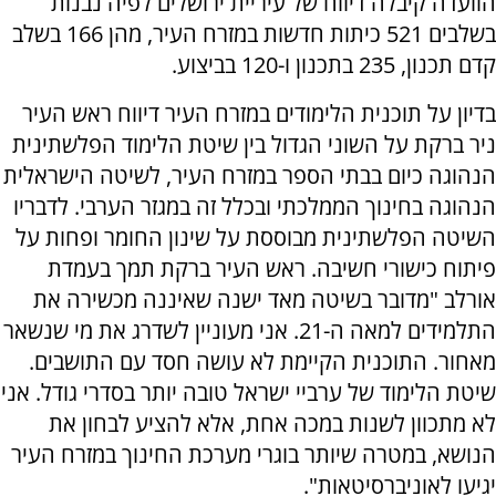
הוועדה קיבלה דיווח של עיריית ירושלים לפיה נבנות
בשלבים 521 כיתות חדשות במזרח העיר, מהן 166 בשלב
קדם תכנון, 235 בתכנון ו-120 בביצוע.
בדיון על תוכנית הלימודים במזרח העיר דיווח ראש העיר
ניר ברקת על השוני הגדול בין שיטת הלימוד הפלשתינית
הנהוגה כיום בבתי הספר במזרח העיר, לשיטה הישראלית
הנהוגה בחינוך הממלכתי ובכלל זה במגזר הערבי. לדבריו
השיטה הפלשתינית מבוססת על שינון החומר ופחות על
פיתוח כישורי חשיבה. ראש העיר ברקת תמך בעמדת
אורלב "מדובר בשיטה מאד ישנה שאיננה מכשירה את
התלמידים למאה ה-21. אני מעוניין לשדרג את מי שנשאר
מאחור. התוכנית הקיימת לא עושה חסד עם התושבים.
שיטת הלימוד של ערביי ישראל טובה יותר בסדרי גודל. אני
לא מתכוון לשנות במכה אחת, אלא להציע לבחון את
הנושא, במטרה שיותר בוגרי מערכת החינוך במזרח העיר
יגיעו לאוניברסיטאות".