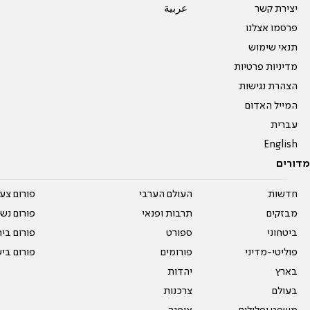
יצירת קשר
عربية
פרסמו אצלנו
תנאי שימוש
מדיניות פרטיות
הצהרת נגישות
המייל האדום
עברית
English
מדורים
חדשות
העולם הערבי
פורום צע
מבזקים
תרבות ופנאי
פורום נשו
ביטחוני
ספורט
פורום בי
פוליטי-מדיני
פורומים
פורום בי
בארץ
יהדות
בעולם
צרכנות