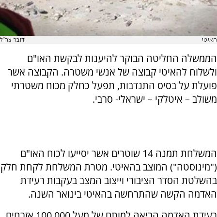
האיטי
דובר צה"ל
הממשלה החליטה הבוקר להיענות לבקשת האו"ם
ולשלוח להאיטי קבוצה של אנשי משטרה. הקבוצה אשר
פועלת על בסיס התנדבות, תפעל כחלק מכוח משטרתי
משולב – איטלקי – ישראלי- סרבי.
המשלחת תמנה 14 שוטרים אשר יסייעו לכוח האו"ם
("מינוסטה") המוצב בהאיטי. מטרת המשלחת לקחת חלק
בהשלטת הסדר הציבורי וייצוב המצב בעקבות רעידת
האדמה הקשה שהתרחשה בהאיטי בינואר השנה.
רעידת האדמה הביאה למותם של מעל 100,000 אזרחים,