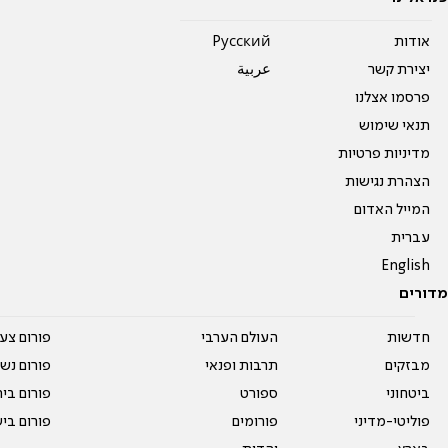
אודות
Pусский
יצירת קשר
عربية
פרסמו אצלנו
תנאי שימוש
מדיניות פרטיות
הצהרת נגישות
המייל האדום
עברית
English
מדורים
חדשות
העולם הערבי
פורום צע
מבזקים
תרבות ופנאי
פורום נשו
ביטחוני
ספורט
פורום בי
פוליטי-מדיני
פורומים
פורום בי