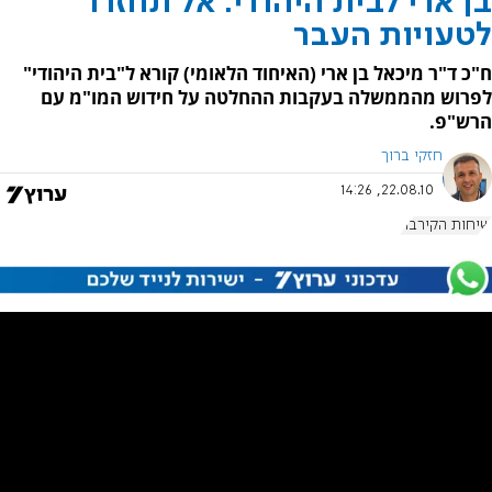
בן ארי לבית היהודי: אל תחזרו
לטעויות העבר
ח"כ ד"ר מיכאל בן ארי (האיחוד הלאומי) קורא ל"בית היהודי"
לפרוש מהממשלה בעקבות ההחלטה על חידוש המו"מ עם
הרש"פ.
חזקי ברוך
22.08.10, 14:26
שיחות הקירבה