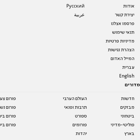
אודות
Pусский
יצירת קשר
عربية
פרסמו אצלנו
תנאי שימוש
מדיניות פרטיות
הצהרת נגישות
המייל האדום
עברית
English
מדורים
חדשות
העולם הערבי
פורום צע
מבזקים
תרבות ופנאי
פורום נשו
ביטחוני
ספורט
פורום בי
פוליטי-מדיני
פורומים
פורום בי
בארץ
יהדות