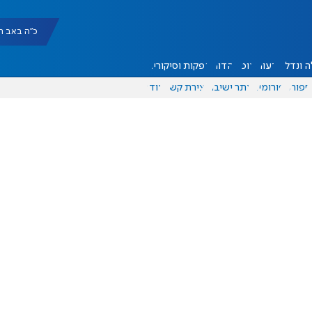
כ"ה באב תשפ"ו |
 ונדל"ן
דעות
אוכל
יהדות
הפקות וסיקורים
ספורט
פורומים
אתר ישיבה
יצירת קשר
עוד