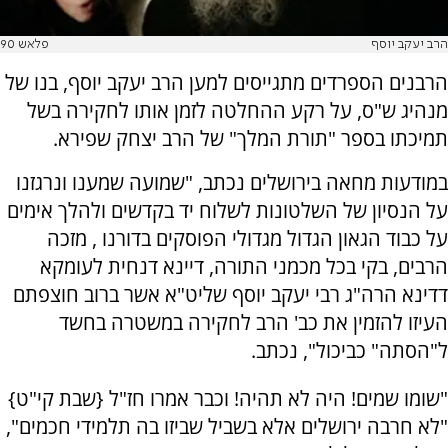
הרב יעקב יוסף
פלאש 90
הרבנים הספרדים מתגייסים למען הרב יעקב יוסף, בנו של
מנהיג ש"ס, על רקע ההחלטה לזמן אותו לחקירה בשל
תמיכתו בספר "תורת המלך" של הרב יצחק שפירא.
במודעות מחאה בירושלים נכתב, "שמועה שמענו ונרגזנו
על הנסיון של השלטונות לשלוח יד בקדשים ולהלך אימים
על כבוד הגאון הגדול מגדולי הפוסקים בדורנו , מזכה
הרבים, בקי בכל מכמני התורה, דיינא דנחית לעומקא
דדינא הרה"ג רבי יעקב יוסף שליט"א אשר ברוב חוצפתם
העיזו להזמין את כב' הרב לחקירה במשטרה בחשד
ל"הסתה" כביכול", נכתב.
"שומו שמים! היה לא תהיה! וכבר אמרו חז"ל {שבת קי"ט}
"לא חרבה ירושלים אלא בשביל שביזו בה תלמידי חכמים",