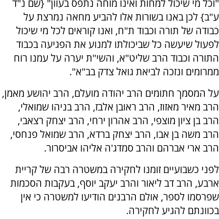
"וכל מי שיכול למחות ואינו מוחה נתפס בעוון" {שם נ"ד
ע"ב} לכן באנו בשורות אלו להביע מחאה נמרצת על
כבודה של תורה וכבוד ת"ח, ואנו קוראים לכל מי שיכול
לפעול שיעשה כל שביכולתו למנוע את הפגיעה בכבוד
התורה וכבוד הרב שליט"א, והשי"ת יערה על עמנו רוח
ממרומים ונזכה לביאת גואל צדק בב"א".
על המסמך חתומים הרב יהודה מועלם, הרב יהושע מאמן,
הרב מאיר מאזוז, הרב ראובן אלבז, הרב בניהו שמואלי,
הרב בן ציון מוצפי, הרב אהרון ירחי, הרב יצחק רצאבי,
הרב משה בן אבו, הרב יצחק ברדא, הרב שמואל פנחסי,
הרב ארי אברהם והרב סמדג'ה אליהו אביסרור.
לפני כשבועיים זומנו לחקירה במשטרה רבה של קריית
ארבע, הרב דב ליאור והרב יעקב יוסף, בעקבות הסכמות
שפרסמו לספר, אולם הרבנים הודיעו למשטרה כי אין
בכוונתם להגיע לחקירה.