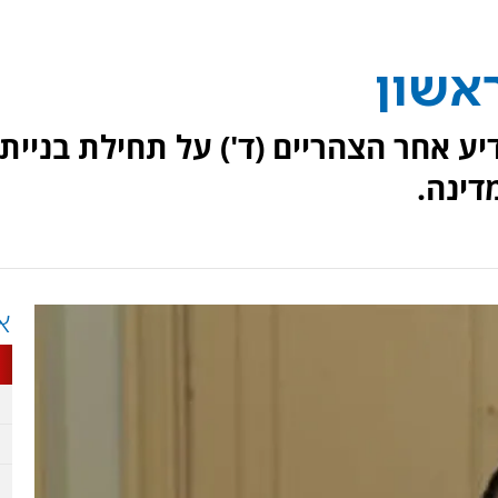
ראשון
יע אחר הצהריים (ד') על תחילת בנייתו
דינה.
א