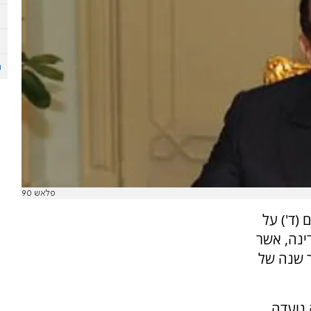
פלאש 90
 (ד') על
ינה, אשר
ך שנה של
 נועדה