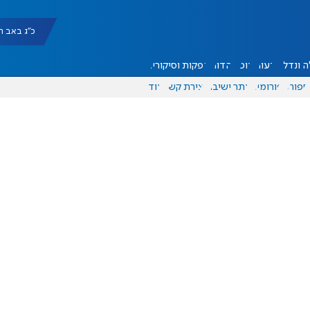
כ"ג באב תשפ"ו |
 ונדל"ן
דעות
אוכל
יהדות
הפקות וסיקורים
ספורט
פורומים
אתר ישיבה
יצירת קשר
עוד