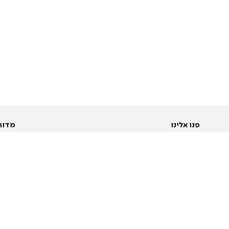
פנו אלינו
מדור
אודות
Pусский
חד
יצירת קשר
عربية
מב
פרסמו אצלנו
בי
תנאי שימוש
פו
מדיניות פרטיות
בא
הצהרת נגישות
בע