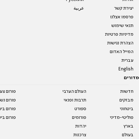
יצירת קשר
عربية
פרסמו אצלנו
תנאי שימוש
מדיניות פרטיות
הצהרת נגישות
המייל האדום
עברית
English
מדורים
חדשות
העולם הערבי
פורום צע
מבזקים
תרבות ופנאי
פורום נשו
ביטחוני
ספורט
פורום בי
פוליטי-מדיני
פורומים
פורום בי
בארץ
יהדות
בעולם
צרכנות