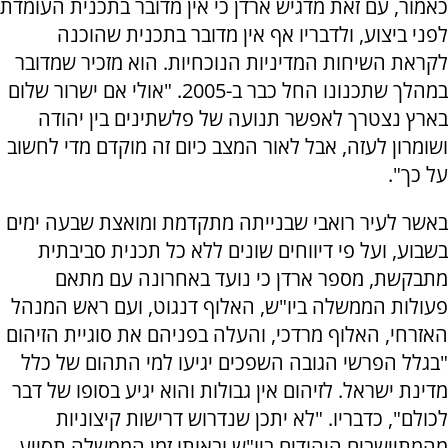
כאמור, עם זאת מדגיש ארדן כי אין מדובר בתכנית העומדת
לפני ביצוע, ולדבריו אף אין מדובר בתכנית שהוכנה
לקראת השיחות המדיניות הנוכחיות. הוא מזכיר שמדובר
במהלך שתכנונו החל כבר ב-2005. "אולי אם ישרור שלום
בארץ נצטרך לאפשר תנועה של פלשתינים בין יהודה
ושומרון לעזה, אבל לאור המצב כיום זה מוקדם מדי לחשוב
על כך".
באשר לעיר רואבי שבנייתה מתקדמת ומואצת שבעה ימים
בשבוע, ועל פי דיווחים שונים ללא כל תכנית סביבתית
מתבקשת, מספר ארדן כי נועד באחרונה עם מתאם
פעולות הממשלה ביו"ש, האלוף דנגוט, ועם ראש המנהל
האזרחי, האלוף מרדכי, והעלה בפניהם את סוגיית הזיהום
"בגלל הפרשי הגובה השפכים יגיעו למי התהום של כלל
מדינת ישראל. לזיהום אין גבולות והוא יגיע בסופו של דבר
לכולם", כדבריו. "לא יתכן שנדרוש דרישות קיצוניות
מהמתיישבים היהודים ביו"ש ובאותו זמן הממשלה תסייע