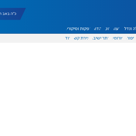
כ"ה באב תשפ"ו |
 ונדל"ן
דעות
אוכל
יהדות
הפקות וסיקורים
ספורט
פורומים
אתר ישיבה
יצירת קשר
עוד