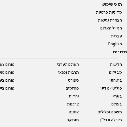
תנאי שימוש
מדיניות פרטיות
הצהרת נגישות
המייל האדום
עברית
English
מדורים
חדשות
העולם הערבי
פורום צע
מבזקים
תרבות ופנאי
פורום נשו
ביטחוני
ספורט
פורום בי
פוליטי-מדיני
פורומים
פורום בי
בארץ
יהדות
בעולם
צרכנות
משפט ופלילים
אופנה
כלכלה ונדל"ן
מוסיקה