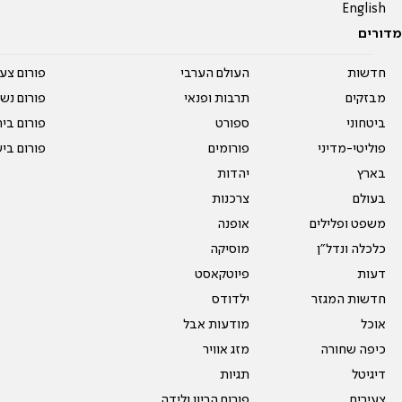
English
מדורים
חדשות
העולם הערבי
פורום צע
מבזקים
תרבות ופנאי
פורום נשו
ביטחוני
ספורט
פורום בי
פוליטי-מדיני
פורומים
פורום בי
בארץ
יהדות
בעולם
צרכנות
משפט ופלילים
אופנה
כלכלה ונדל"ן
מוסיקה
דעות
פיוטקאסט
חדשות המגזר
ילדודס
אוכל
מודעות אבל
כיפה שחורה
מזג אוויר
דיגיטל
תגיות
צעירים
פורום הריון ולידה