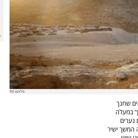
פלאש 90
ים שחנך
" במעלה
 נערים
ה המשך ישיר
נו שיש