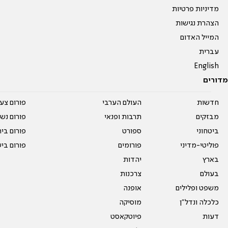
מדיניות פרטיות
הצהרת נגישות
המייל האדום
עברית
English
מדורים
חדשות
העולם הערבי
פורום צע
מבזקים
תרבות ופנאי
פורום נשו
ביטחוני
ספורט
פורום בי
פוליטי-מדיני
פורומים
פורום בי
בארץ
יהדות
בעולם
צרכנות
משפט ופלילים
אופנה
כלכלה ונדל"ן
מוסיקה
דעות
פיוטקאסט