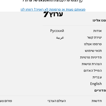
הצטרפו לקבוצת הוואטצאפ של ערוץ 7
מצאתם טעות או פרסומת לא ראויה? דווחו לנו
פנו אלינו
אודות
Pусский
יצירת קשר
عربية
פרסמו אצלנו
תנאי שימוש
מדיניות פרטיות
הצהרת נגישות
המייל האדום
עברית
English
מדורים
חדשות
העולם הערבי
פורום צע