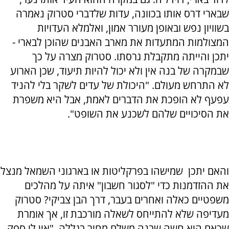
שבארי דרס אותו בכוונה, עדות שלדברי סטרוק נאמרה
בשוויון נפש ובאופן מעורר אמון, ואלמלא העדויות
המצולמות המתעדות את מארב האבנים שהוכן לבארי -
יתכן והייתה מתקבלת גרסתו. סטרוק מצרה על כך
שבמקרה של בנה אין ולא יכול להיות תיעוד, שכן הארוע
לא התרחש מעולם. "היכולת של עדים לשקר בלי להניד
עפעף לא הופכת את הדברים לאמת, אבל היא משפרת
את הסיכויים שלהם לשכנע את השופט".
והאם יתכן שמישהו בפרקליטות או בארגוני השמאל מנצל
את ההזדמנות כדי "לסגור חשבון" איתה על מהלכים
משפטיים כאלה ואחרים בעבר, דרך הבן צביקי? סטרוק
מעדיפה שלא להתייחס לשאלה מורכבת זו, אך אומרת
שכאם היא חשה שבנה משלם מחיר בגללה. "אין לי ספק