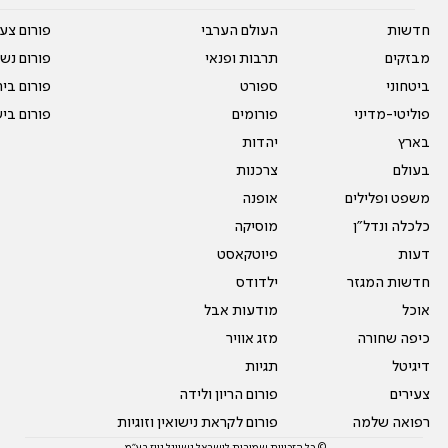
חדשות
העולם הערבי
פורום צע
מבזקים
תרבות ופנאי
פורום נשו
ביטחוני
ספורט
פורום בי
פוליטי-מדיני
פורומים
פורום בי
בארץ
יהדות
בעולם
צרכנות
משפט ופלילים
אופנה
כלכלה ונדל"ן
מוסיקה
דעות
פיוטקאסט
חדשות המגזר
ילדודס
אוכל
מודעות אבל
כיפה שחורה
מזג אוויר
דיגיטל
תגיות
צעירים
פורום הריון ולידה
רפואה שלמה
פורום לקראת נישואין וזוגיות