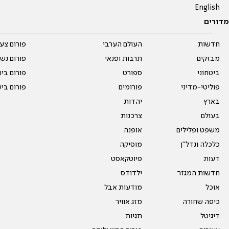
English
מדורים
חדשות
העולם הערבי
פורום צע
מבזקים
תרבות ופנאי
פורום נשו
ביטחוני
ספורט
פורום בי
פוליטי-מדיני
פורומים
פורום בי
בארץ
יהדות
בעולם
צרכנות
משפט ופלילים
אופנה
כלכלה ונדל"ן
מוסיקה
דעות
פיוטקאסט
חדשות המגזר
ילדודס
אוכל
מודעות אבל
כיפה שחורה
מזג אוויר
דיגיטל
תגיות