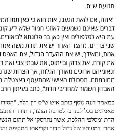
תנועת ש"ס.
"אהה, אם לזאת הגענו, אות הוא כי כאן תמו המי
דברים שאינם נשמעים לאוזני חמור שלא ידע קונ
עת היא לפלפולים ואין כאן בר פלוגתא לביאורים. כ
שני צדדים. מהצד האחד יש את תורת משה אמת 
אמת, ומאידך, יש את ההעדר הגדול, את האפס ו
את קורח, את צדוק ובייתוס, את שבתי צבי ואת דו
ונאומיהם ארוכים מאורך הגלות, אך הצרות שגר
מחוכמתם. תסכולם האישי שהתעטף באצטלה חכמ
האבדון השמור למחריבי הדת", כתב בעיתון הרב
במאמר דעה נוסף כותב איש ש"ס רון הלוי, "הסירו
מאמינים בכל לבנו כי למרבה הצער
,
התורה תתבע א
הדת ומסלפי ההלכה
,
אשר נתרסקו אל תהום הנשי
אחד
:
דמעותיו של גדול הדור וקריאתו התקיפה וה