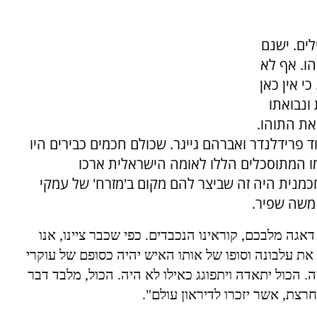
לים. ישנם
הו. אף לא
י אין כאן
ונבואתו
את התוהו.
ד פרידלנדר ואברהם גייגר. שכולם חכמים כבירים היו
מו המתוסכלים הללו לאומה הישראלית ארכו
נית היה זה שביצר להם מקום ב'מזרח' של עמקי
 משה שפיר.
 דאגה מלבכם
,
קוראינו הנכבדים
.
כפי שכבר ציינו
,
אנו
ת עלבונה וסופו של אותו האיש יהיה כסופם של עוקרי
ה
.
הכול יתאדה ויתפוגג כאילו לא היה
.
הכול
,
מלבד דבר
נחרצת
,
אשר יזכרו לדיראון עולם".