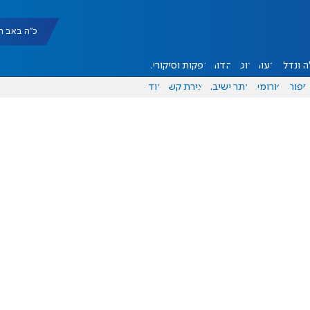
כ"ה באב תשפ"ו |
 ונדל"ן
דעות
אוכל
יהדות
הפקות וסיקורים
ספורט
פורומים
אתר ישיבה
יצירת קשר
עוד