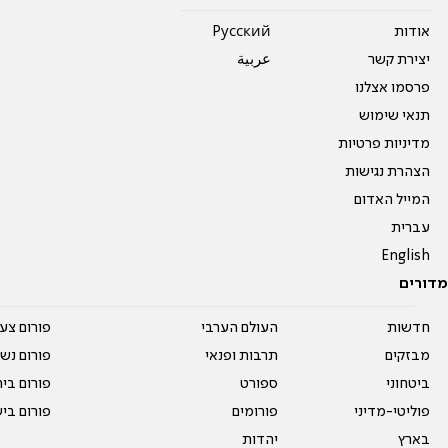
אודות
Pусский
יצירת קשר
عربية
פרסמו אצלנו
תנאי שימוש
מדיניות פרטיות
הצהרת נגישות
המייל האדום
עברית
English
מדורים
חדשות
העולם הערבי
פורום צע
מבזקים
תרבות ופנאי
פורום נשו
ביטחוני
ספורט
פורום בי
פוליטי-מדיני
פורומים
פורום בי
בארץ
יהדות