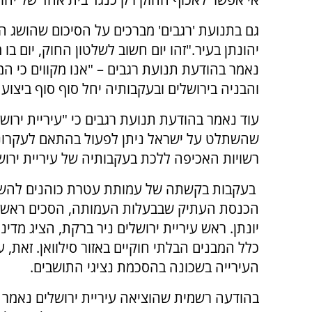
גם בתנועת 'רגבים' מברכים על הסיכום שהושג הער
יהונתן בעיר."זהו יום חשוב לשלטון החוק, יום בו
נאמר בהודעת תנועת רגבים – "אנו מקווים כי ה
והבניה בירושלים ובעקבותיה יחל סוף סוף ביצוע א
עוד נאמר בהודעת תנועת רגבים כי "עיריית ירוש
שהשתלט על ישראל ניתן לפעול בהתאם לעקרונות
רשויות האכיפה ללכת בעקבותיה של עיריית ירוש
בעקבות בקשתה של עמותת עטרת כוהנים להשהו
הכנסת העתיק שבבעלות העמותה, הסכים ראש עי
יונתן. ראש עיריית ירושלים ניר ברקת, הציג מדי
כלל המבנים הבלתי חוקיים באזור סילוואן. זאת
העירייה בשכונה בהסכמת נציגי התושבים.
בהודעה רשמית שהוציאה עיריית ירושלים נאמר כ