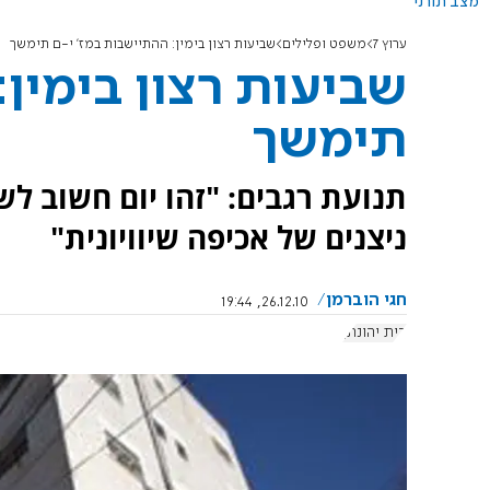
מצב תורני
ערוץ 7
משפט ופלילים
שביעות רצון בימין: ההתיישבות במז' י-ם תימשך
שביעות רצון בימין:
תימשך
תנועת רגבים: "זהו יום חשוב לש
ניצנים של אכיפה שיוויונית"
חגי הוברמן
26.12.10, 19:44
בית יהונתן