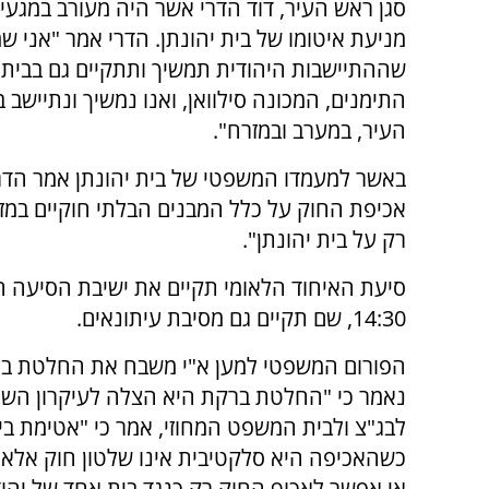
סגן ראש העיר, דוד הדרי אשר היה מעורב במגעים
מניעת איטומו של בית יהונתן. הדרי אמר "אני ש
שההתיישבות היהודית תמשיך ותתקיים גם בבית 
התימנים, המכונה סילוואן, ואנו נמשיך ונתיישב 
העיר, במערב ובמזרח".
באשר למעמדו המשפטי של בית יהונתן אמר הדרי
אכיפת החוק על כלל המבנים הבלתי חוקיים במז
רק על בית יהונתן".
סיעת האיחוד הלאומי תקיים את ישיבת הסיעה ה
14:30, שם תקיים גם מסיבת עיתונאים.
הפורום המשפטי למען א"י משבח את החלטת ברק
נאמר כי "החלטת ברקת היא הצלה לעיקרון השיויו
לבג"צ ולבית המשפט המחוזי, אמר כי "אטימת בי
כשהאכיפה היא סלקטיבית אינו שלטון חוק אלא 
אי אפשר לאכוף החוק רק כנגד בית אחד של יהוד