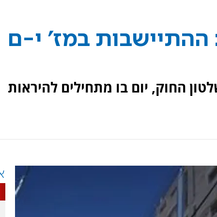
 ההתיישבות במז' י-ם
לטון החוק, יום בו מתחילים להיראות
א