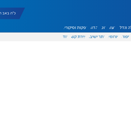
כ"ה באב תשפ"ו |
 ונדל"ן
דעות
אוכל
יהדות
הפקות וסיקורים
ספורט
פורומים
אתר ישיבה
יצירת קשר
עוד