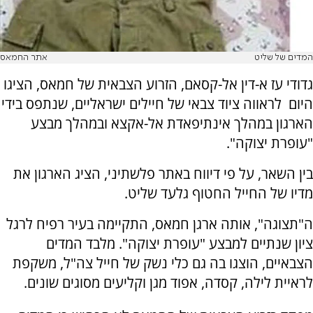
המדים של שליט
אתר החמאס
גדודי עז א-דין אל-קסאם, הזרוע הצבאית של חמאס, הציגו
היום לראווה ציוד צבאי של חיילים ישראליים, שנתפס בידי
הארגון במהלך אינתיפאדת אל-אקצא ובמהלך מבצע
"עופרת יצוקה".
בין השאר, על פי דיווח באתר פלשתיני, הציג הארגון את
מדיו של החייל החטוף גלעד שליט.
ה"תצוגה", אותה ארגן חמאס, התקיימה בעיר רפיח לרגל
ציון שנתיים למבצע "עופרת יצוקה". מלבד המדים
הצבאיים, הוצגו בה גם כלי נשק של חייל צה"ל, משקפת
לראיית לילה, קסדה, אפוד מגן וקליעים מסוגים שונים.