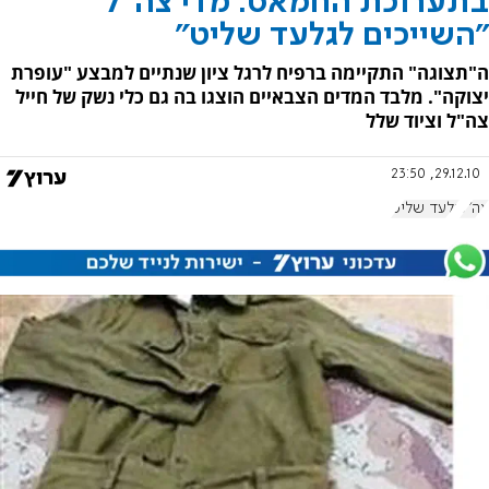
בתערוכת החמאס: מדי צה"ל
"השייכים לגלעד שליט"
ה"תצוגה" התקיימה ברפיח לרגל ציון שנתיים למבצע "עופרת
יצוקה". מלבד המדים הצבאיים הוצגו בה גם כלי נשק של חייל
צה"ל וציוד שלל
29.12.10, 23:50
צה"ל
גלעד שליט