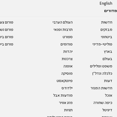
English
מדורים
חדשות
העולם הערבי
פורום צע
מבזקים
תרבות ופנאי
פורום נשו
ביטחוני
ספורט
פורום בי
פוליטי-מדיני
פורומים
פורום בי
בארץ
יהדות
בעולם
צרכנות
משפט ופלילים
אופנה
כלכלה ונדל"ן
מוסיקה
דעות
פיוטקאסט
חדשות המגזר
ילדודס
אוכל
מודעות אבל
כיפה שחורה
מזג אוויר
דיגיטל
תגיות