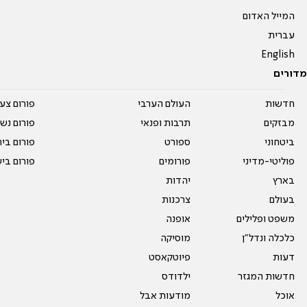
המייל האדום
עברית
English
מדורים
חדשות
העולם הערבי
פורום צע
מבזקים
תרבות ופנאי
פורום נשו
ביטחוני
ספורט
פורום בי
פוליטי-מדיני
פורומים
פורום בי
בארץ
יהדות
בעולם
צרכנות
משפט ופלילים
אופנה
כלכלה ונדל"ן
מוסיקה
דעות
פיוטקאסט
חדשות המגזר
ילדודס
אוכל
מודעות אבל