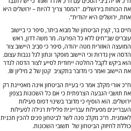
ח"כ אריה ביבי הסכים עם ח"כ אלדד ואמר כי יש לתגבר
את הכוחות בירושלים. "המסר צריך להיות – ירושלים היא
אחת, ירושלים היא יהודית".
חיים בר, קצין הביטחון של מבוא ביתר, סיפר כי ביישוב
עוברים שב"חים ללא כל הפרעה. מר משה דדון, ראש
המועצה האזורית מטה יהודה, סיפר כי סביב היישוב צור
הדסה אין גדרות וכי היישוב מופקר ונתון לגל גנבות עצום.
הוא ביקש לקבל החלטה ייחודית לסייע לצור הדסה לגדר
את היישוב ואמר כי מדובר בתקציב קטן של 2 מיליון ₪.
ח"כ אורי מקלב אמר כי בעיית הביטחון אינה מאפיינת רק
את תושבי הגבעה הצרפתית כי אם כל השכונות בצפון
ירושלים. הוא הוסיף כי מדובר בשינוי דפוס פעילות
העבריינים מפעילות עבריינית פלילית רגילה לפעילות
לאומנית. ח"כ מקלב פנה לשר לביטחון פנים להכין תכנית
כוללת לחיזוק הביטחון של תשובי השכונות.