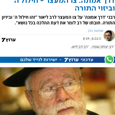
דרך אמונה: צו המעצר - חילול ה'
וביזוי התורה
רבני 'דרך אמונה' על צו המעצר לרב ליאור "זהו חילול ה' וביזיון
התורה. חובתו של רב לומר את דעת ההלכה בכל נושא".
שמעון כהן
8.02.11, 8:09
הרב יצחק שפירא
הרב דב ליאור