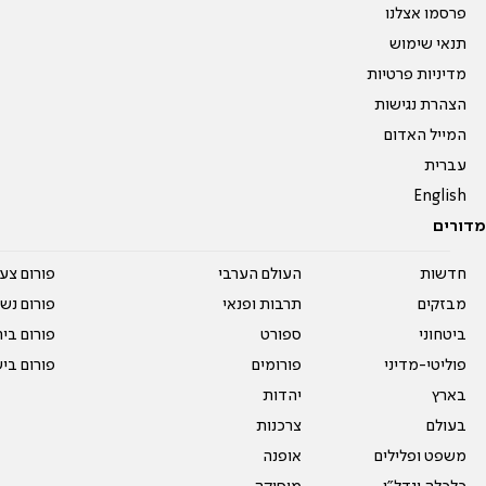
פרסמו אצלנו
תנאי שימוש
מדיניות פרטיות
הצהרת נגישות
המייל האדום
עברית
English
מדורים
חדשות
העולם הערבי
פורום צע
מבזקים
תרבות ופנאי
פורום נשו
ביטחוני
ספורט
פורום בי
פוליטי-מדיני
פורומים
פורום בי
בארץ
יהדות
בעולם
צרכנות
משפט ופלילים
אופנה