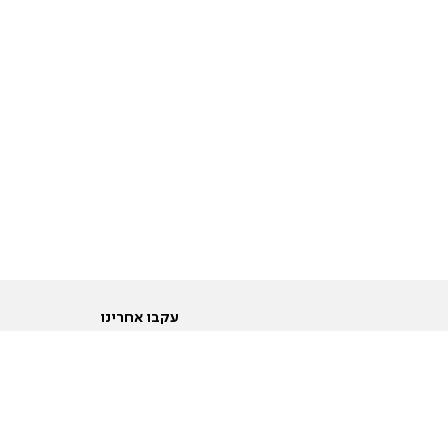
עקבו אחרינו
ות
טוויטר
ם הריון ולידה
פייסבוק
ום לקראת נישואין וזוגיות
אינסטגרם
ום צעירים מעל עשרים
יוטיוב