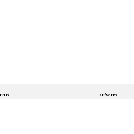
פנו אלינו
מדור
אודות
Pусский
חד
יצירת קשר
عربية
מב
פרסמו אצלנו
בי
תנאי שימוש
פו