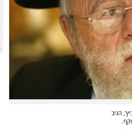
', הגיב
קף.