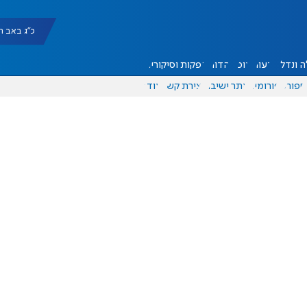
כ"ג באב תשפ"ו |
 ונדל"ן
דעות
אוכל
יהדות
הפקות וסיקורים
ספורט
פורומים
אתר ישיבה
יצירת קשר
עוד