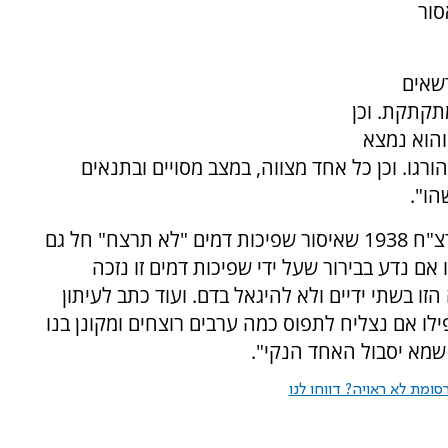
סור
שאים
תקתקת. וכן
והוא נמצא
גו. וכן כל אחד מצווה, במצב מסויים ובתנאים
הו".
"הרב משה אביגדור עמיאל זצ"ל פרסם בשנת תרצ"ח 1938 שאיסור שפיכות דמים "לא תרצח" חל גם
 אם נדע בבירור שעל ידי שפיכות דמים זו נזכה
ו בשתי ידיים ולא להיגאל בדם. ועוד כתב לעיתון
לו אם נצליח לתפוס כמה ערבים רוצחים ומקונן בנו
שמא יסבול האחד הנקי".
ומת לא ראויה? דווחו לנו