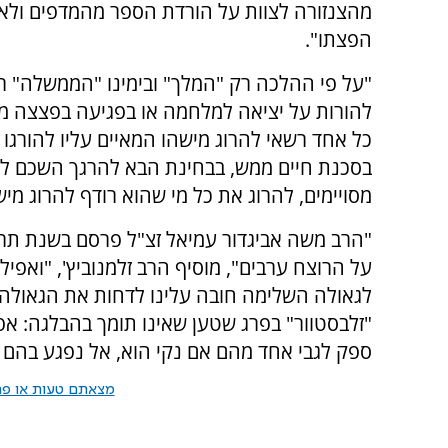
מהצנזורה לצוות על הורדת הספר מהמדפים ולא
הפצתו".
"על פי ההלכה רק "המלך" ובימינו "הממשלה" ר
להורות על יציאה למלחמה או בפגיעה בפצצה מ
כל אחד רשאי להרוג מישהו המאיים עליו להורגו 
בסכנת חיים ממש, בבחינת הבא להרגך השכם להור
מסויימים, להרוג את כל מי שהוא רודף להרוג מיש
על הרוצח ערבים", מוסיף הרב זלמנוביץ', "ואפילו
לגאולה השלימה חובה עלינו לדחות את הגאולה הז
"זלבסטוור" בפרג שטען שאינו תומך בהבלגה: אפי
ספק לגבי אחד מהם אם נקי הוא, אל נפגע בהם 
מצאתם טעות או פרס