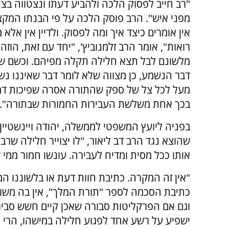
"רב חייב לפסוק הלכה ולהביע דעתו ונצטווה בציוו
מפני איש". הרב פוסק הלכה על פי הבנתו המקצ
אין אומרים כיצד איך ומה לפסוק. ולדיין אין אלא 
רואות", אומר הרב זלמנוביץ', "יחד עם זאת, הוזה
מלשונם לבל תצא חלילה תקלה מפיהם. וכשם ש
דבר הנשמע, כן מצווה שלא לומר דבר שאיננו נש
מעל לכל צל של ספק שהתורה אסרה שפיכות דמ
בכך אחת משלשת העבירות החמורות שבתורה".
בפניה ליועץ המשפטי לממשלה, יהודה ויינשטיין
שהוצא נגד הרב דב ליאור, "לו יצוייר חלילה שרב
אותו ככל מסית ומדיח לעבירה. עונשו חמור ממי
"אין זה המקרה. כתיבת חוות דעת או בלשוננו המ
כתיבת הסכמה לספר "תורת המלך", אין בה משו
וגם אם הפרקליטות סבורה שאכן קיים חשש סבי
ישפיע על רשע אחד לפגוע חלילה במישהו, הרי 