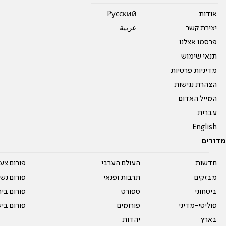
אודות
Pусский
יצירת קשר
عربية
פרסמו אצלנו
תנאי שימוש
מדיניות פרטיות
הצהרת נגישות
המייל האדום
עברית
English
מדורים
חדשות
העולם הערבי
פורום צע
מבזקים
תרבות ופנאי
פורום נשו
ביטחוני
ספורט
פורום בי
פוליטי-מדיני
פורומים
פורום בי
בארץ
יהדות