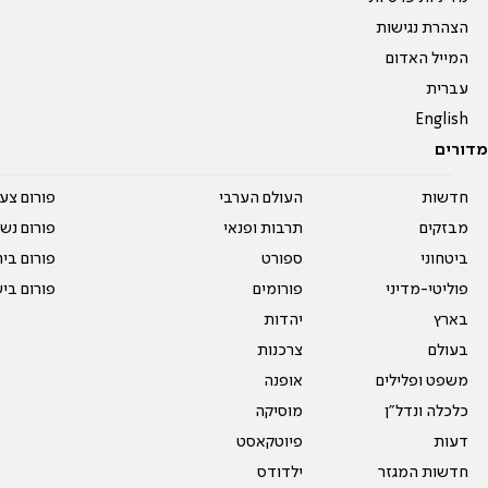
הצהרת נגישות
המייל האדום
עברית
English
מדורים
חדשות
העולם הערבי
פורום צע
מבזקים
תרבות ופנאי
פורום נשו
ביטחוני
ספורט
פורום בי
פוליטי-מדיני
פורומים
פורום בי
בארץ
יהדות
בעולם
צרכנות
משפט ופלילים
אופנה
כלכלה ונדל"ן
מוסיקה
דעות
פיוטקאסט
חדשות המגזר
ילדודס