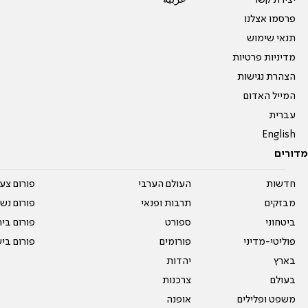
יצירת קשר
عربية
פרסמו אצלנו
תנאי שימוש
מדיניות פרטיות
הצהרת נגישות
המייל האדום
עברית
English
מדורים
חדשות
העולם הערבי
פורום צע
מבזקים
תרבות ופנאי
פורום נשו
ביטחוני
ספורט
פורום בי
פוליטי-מדיני
פורומים
פורום בי
בארץ
יהדות
בעולם
צרכנות
משפט ופלילים
אופנה