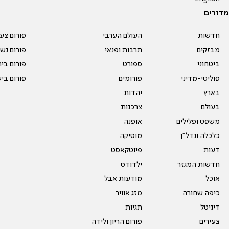
מדורים
חדשות
העולם הערבי
פורום צע
מבזקים
תרבות ופנאי
פורום נשו
ביטחוני
ספורט
פורום בי
פוליטי-מדיני
פורומים
פורום בי
בארץ
יהדות
בעולם
צרכנות
משפט ופלילים
אופנה
כלכלה ונדל"ן
מוסיקה
דעות
פיוטקאסט
חדשות המגזר
ילדודס
אוכל
מודעות אבל
כיפה שחורה
מזג אוויר
דיגיטל
תגיות
צעירים
פורום הריון ולידה