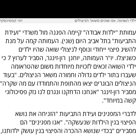
ילדי השואה: אנו שונים משאר הניצולים
יוני קמפינסקי
עמותת "ילדות אבודה" קיימה הפגנה מול משרדי "ועידת
התביעות" בתל אביב היום (שני). העמותה קמה על מנת
להשיג פיצוי ייחודי ונוסף לניצולי שואה שהיו ילדים
כשניצלו. יו"ר העמותה, יוחנן רון-זינגר, הסביר לערוץ 7 כי
ילדי השואה זכאים לזכויות מיוחדות משום שהטראומה
שעברו בתור ילדים גדולה וחמורה משאר הניצולים. "בעוד
הניצולים הבוגרים יצאו מהתופת והתמודדו עם מה שקרה"
מסביר רון-זינגר "אנחנו הדחקנו ונגרם לנו נזק פסיכולוגי
קשה במיוחד".
לדברי המפגינים ועידת התביעות "הזניחה את נושא
הפיצוי בגין הילדות שנעשקה". "אנו מפגינים" הם
מסבירים "בכדי שנושא ההכרה והפיצוי בגין עושק ילדותנו,