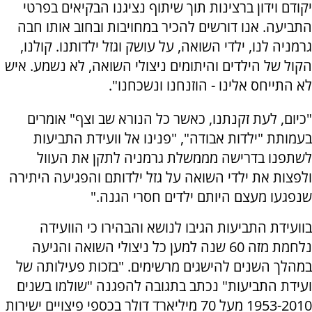
יקודם וידון ברצינות תוך שיתוף נציגנו הבקיאים בפרטי
התביעה. אנו דורשים להכיר במחויבות ובחוב אותו חבה
גרמניה לנו, ילדי השואה, על עושק וגזל ילדותנו. קולנו,
הקול של הילדים והיתומים ניצולי השואה, לא נשמע. איש
לא התייחס אלינו - הוזנחנו ונשכחנו".
"כיום, לעת זקנתנו, כאשר כל הנורא שב וצף" אומרים
בעמותת "ילדות אבודה", "פנינו אל וועידת התביעות
לשתפנו בדרישה מממשלת גרמניה לתקן את העוול
ולפצות את ילדי השואה על גזל ילדותם והפגיעה היתירה
שנפגעו מעצם היותם ילדים חסרי הגנה."
בוועידת התביעות הגיבו לנושא והבהירו כי הוועידה
נלחמת מזה 60 שנה למען כל ניצולי השואה והגיעה
במהלך השנים להישגים מרשימים. "בזכות פעילותה של
ועידת התביעות" נכתב בתגובה להפגנה "שולמו בשנים
1953-2010 מעל 70 מיליארד דולר בכספי פיצויים ישירות