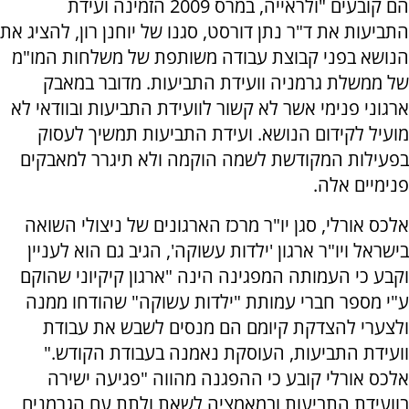
הם קובעים "ולראייה, במרס 2009 הזמינה ועידת
התביעות את ד"ר נתן דורסט, סגנו של יוחנן רון, להציג את
הנושא בפני קבוצת עבודה משותפת של משלחות המו"מ
של ממשלת גרמניה וועידת התביעות. מדובר במאבק
ארגוני פנימי אשר לא קשור לוועידת התביעות ובוודאי לא
מועיל לקידום הנושא. ועידת התביעות תמשיך לעסוק
בפעילות המקודשת לשמה הוקמה ולא תיגרר למאבקים
פנימיים אלה.
אלכס אורלי, סגן יו"ר מרכז הארגונים של ניצולי השואה
בישראל ויו"ר ארגון 'ילדות עשוקה', הגיב גם הוא לעניין
וקבע כי העמותה המפגינה הינה "ארגון קיקיוני שהוקם
ע"י מספר חברי עמותת "ילדות עשוקה" שהודחו ממנה
ולצערי להצדקת קיומם הם מנסים לשבש את עבודת
וועידת התביעות, העוסקת נאמנה בעבודת הקודש."
אלכס אורלי קובע כי ההפגנה מהווה "פגיעה ישירה
בוועידת התביעות ובמאמציה לשאת ולתת עם הגרמנים