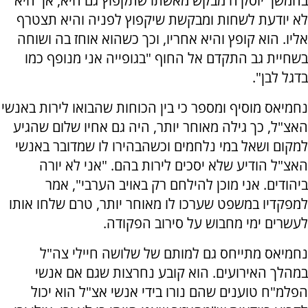
בהמשך יוסק'ה מבקש מאשתו שתקפוץ גם היא, אך היא
לא יודעת לשחות ומבקשת שיקפוץ לפניה והיא תצטרף
אליו. הוא קופץ והיא אחריו, וכך כשהוא אוחז בה ושוחה
בשחיית גב התקדם אל החוף "בגופייה אני מנופף כמו
בדגל לבן".
נחמיאס מוסיף ומספר כי בין הכוחות שהבואו לירות באנשי
האצ"ל, כך גילה מאוחר יותר, היה גם אחיו שלום שהגיע
למקום ושאל במי נלחמים וכשהבהירו לו שמדובר באנשי
האצ"ל הודיע שלא יסכים לירות בהם. "אני לא יורה
ביהודים. אני מוכן להילחם רק באויב הערבי", אמר
למפקדיו במשפט שערכו לו מאוחר יותר, טרם שלחו אותו
לעשרים ימי מחבוש על סירוב הפקודה.
נחמיאס מתייחס גם למותם של שלושה חיילי צה"ל
במהלך האירועים. הוא קובע נחרצות שגם אם אנשי
הפלמ"ח טוענים שהם נורו בידי אנשי אצ"ל הוא יכול