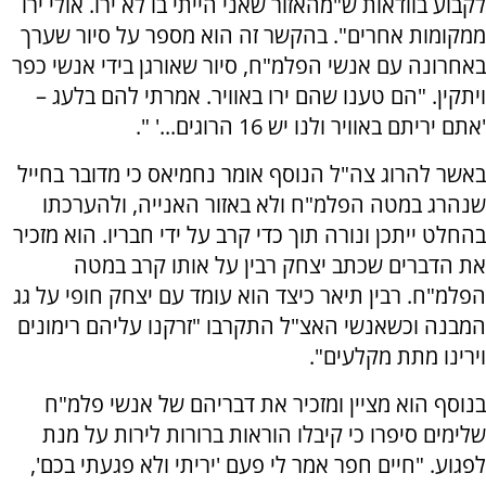
לקבוע בוודאות ש"מהאזור שאני הייתי בו לא ירו. אולי ירו
ממקומות אחרים". בהקשר זה הוא מספר על סיור שערך
באחרונה עם אנשי הפלמ"ח, סיור שאורגן בידי אנשי כפר
ויתקין. "הם טענו שהם ירו באוויר. אמרתי להם בלעג –
'אתם יריתם באוויר ולנו יש 16 הרוגים...' ".
באשר להרוג צה"ל הנוסף אומר נחמיאס כי מדובר בחייל
שנהרג במטה הפלמ"ח ולא באזור האנייה, ולהערכתו
בהחלט ייתכן ונורה תוך כדי קרב על ידי חבריו. הוא מזכיר
את הדברים שכתב יצחק רבין על אותו קרב במטה
הפלמ"ח. רבין תיאר כיצד הוא עומד עם יצחק חופי על גג
המבנה וכשאנשי האצ"ל התקרבו "זרקנו עליהם רימונים
וירינו מתת מקלעים".
בנוסף הוא מציין ומזכיר את דבריהם של אנשי פלמ"ח
שלימים סיפרו כי קיבלו הוראות ברורות לירות על מנת
לפגוע. "חיים חפר אמר לי פעם 'יריתי ולא פגעתי בכם',