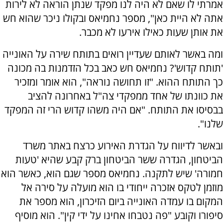
אמרתי לו שאם לא היה לנו מפקד שנתן הוראה לא לירות
אתה לא היית כאן", מספר נחמיאס ובקולו ניכר שהוא חש
את אותן שעות כאילו אירעו לא מכבר.
ומה באשר לאותם שעדיין רואים בתותח שירה על האונייה
'תותח קדוש'? נחמיאס חש כאב בכל הזדמנות בה מכונה
כך התותח ההוא. "זו תחושה נוראה", הוא אומר ומזכיר
את כוונתו של אחד ממפקדי צה"ל באחרונה להציב
בבסיסו את התותח. "אם היה משהו קדוש הרי זה המפקד
שלנו".
ובאשר לדיווח על הגדרת האירוע כרצח באתר משרד
הביטחון, הגדרה ששר הביטחון ברק קבע שהיא 'טעות
חמורה' שיש לתקנה. נחמיאס מספר שגם הוא, כאשר הוא
מוזמן לטקס אזכרה ייחודי בו הוא מועלה על סירה אל
המקום בו עמדה האונייה ביום הזיכרון, הוא מספר את
סיפורו וקובע "פה נטבחו אחינו על ידי קין". הוא מוסיף