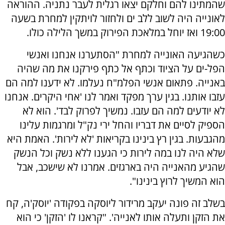
שהמתינו להם וחלקם יצאו רגלית לעבר נתניה. ההוראה
לאונייה היה לשוב ללב ים ולחזור לויתקין למחרת בשעה
19:00 ואז יוחל במלאכת הפירוק במשך הלילה כולו.
כשהגיעה האונייה למחרת "הסתערנו אנחנו ואנשי
הפל-ים על הציוד וכתף אל כתף פירקנו את מה שהיה
באנייה. פתאום אנשי הפלמ"ח נעלמו. לא ידענו למה הם
עזבו אותנו. בגין ערך מפקד ואמר לנו 'אחי היקרים. אנחנו
לא יודעים למה הם עזבו. נמשיך לפרוק לבד'. הוא לא
הספיק לסיים את דבריו והחל ירי נק"ל ומרגמות עלינו
מהגבעות. בגין רץ בינינו בקריאות 'לא לירות'. האמת היא
שלא היה לנו במה לירות כי הגענו ללא נשק וכל הנשק
שהגיע מהאנייה היה בארגזים. אמרנו לא שישכב, אבל
הוא המשיך לרוץ בינינו".
בשלב זה פונה יעקב מרידור ליוסקה בפקודה 'יוסק'ה, קח
את הזקן ותעלה אותו לאנייה'. "קראנו לו 'הזקן' כי הוא