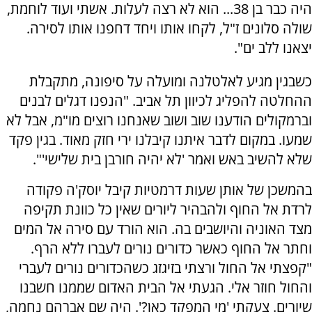
היה כבר בן 38... הוא לא רצה לעלות. אשתי ועוד לוחמת,
שולה סלונים ז"ל, לקחו אותו ויחד דחפנו אותו לסירה.
יצאנו ללב ים".
כשבגין מגיע לאלטלנה ומועלה על סיפונה, מתקבלת
ההחלטה להפליג לכיוון תל אביב. "הנפנו דגלים לבנים
וברמקולים הודענו שוב ושוב שאנחנו רוצים מו"מ, אבל לא
שמעו. במקום לדבר איתנו קיבלנו ירי חזק מאוד. בגין פקד
שלא להשיב באש ואמר 'לא יהיה חורבן בית שלישי'".
בהמשכן של אותן שעות דרמטיות קיבל יוסק'ה פקודה
לרדת אל החוף ולהבהיר ליורים שאין כל כוונת תקיפה
מצד האוניה והיושבים בה. הוא הורד עם סירה אל המים
וחתר אל החוף כאשר כדורים נורים לעברו ללא הרף.
"קפצתי אל החול ורצתי בזיגזג כשהכדורים נורים לעברי
והחול חוזר אלי. הגעתי אל הבית האדום שממנו חשבנו
שיורים. צעקתי 'מי המפקד כאן?'. היה שם אברהם נחמה,