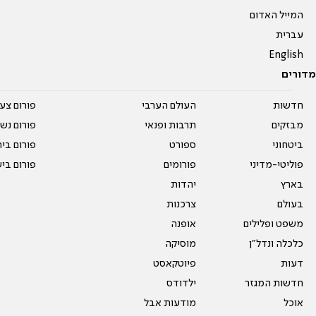
המייל האדום
עברית
English
מדורים
חדשות
העולם הערבי
פורום צע
מבזקים
תרבות ופנאי
פורום נשו
ביטחוני
ספורט
פורום בי
פוליטי-מדיני
פורומים
פורום בי
בארץ
יהדות
בעולם
צרכנות
משפט ופלילים
אופנה
כלכלה ונדל"ן
מוסיקה
דעות
פיוטקאסט
חדשות המגזר
ילדודס
אוכל
מודעות אבל