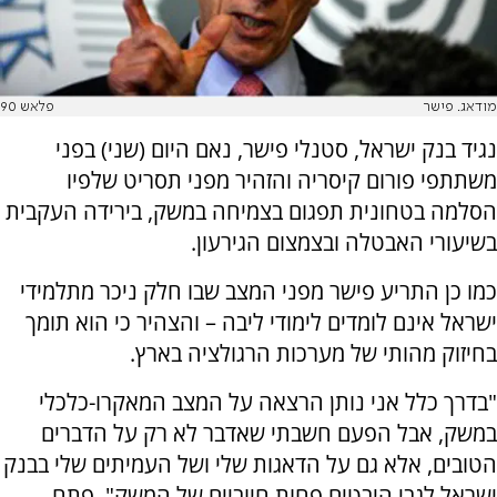
מודאג. פישר
פלאש 90
נגיד בנק ישראל, סטנלי פישר, נאם היום (שני) בפני
משתתפי פורום קיסריה והזהיר מפני תסריט שלפיו
הסלמה בטחונית תפגום בצמיחה במשק, בירידה העקבית
בשיעורי האבטלה ובצמצום הגירעון.
כמו כן התריע פישר מפני המצב שבו חלק ניכר מתלמידי
ישראל אינם לומדים לימודי ליבה – והצהיר כי הוא תומך
בחיזוק מהותי של מערכות הרגולציה בארץ.
"בדרך כלל אני נותן הרצאה על המצב המאקרו-כלכלי
במשק, אבל הפעם חשבתי שאדבר לא רק על הדברים
הטובים, אלא גם על הדאגות שלי ושל העמיתים שלי בבנק
ישראל לגבי היבטים פחות חיוביים של המשק", פתח