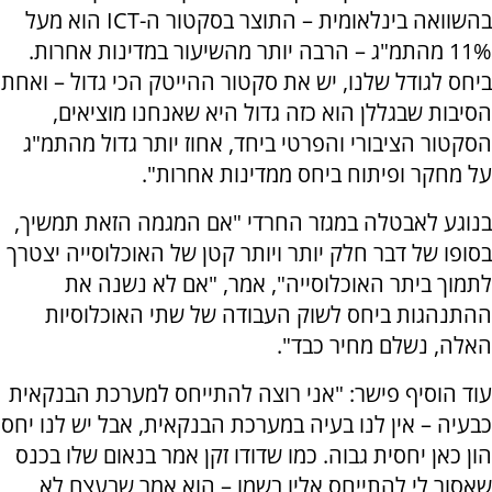
בהשוואה בינלאומית – התוצר בסקטור ה-ICT הוא מעל
11% מהתמ"ג – הרבה יותר מהשיעור במדינות אחרות.
ביחס לגודל שלנו, יש את סקטור ההייטק הכי גדול – ואחת
הסיבות שבגללן הוא כזה גדול היא שאנחנו מוציאים,
הסקטור הציבורי והפרטי ביחד, אחוז יותר גדול מהתמ"ג
על מחקר ופיתוח ביחס ממדינות אחרות".
בנוגע לאבטלה במגזר החרדי "אם המגמה הזאת תמשיך,
בסופו של דבר חלק יותר ויותר קטן של האוכלוסייה יצטרך
לתמוך ביתר האוכלוסייה", אמר, "אם לא נשנה את
ההתנהגות ביחס לשוק העבודה של שתי האוכלוסיות
האלה, נשלם מחיר כבד".
עוד הוסיף פישר: "אני רוצה להתייחס למערכת הבנקאית
כבעיה – אין לנו בעיה במערכת הבנקאית, אבל יש לנו יחס
הון כאן יחסית גבוה. כמו שדודו זקן אמר בנאום שלו בכנס
שאסור לי להתייחס אליו בשמו – הוא אמר שבעצם לא