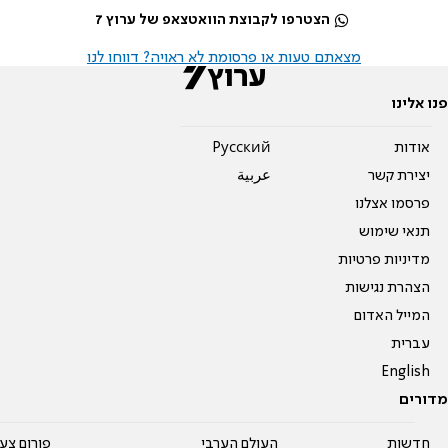
הצטרפו לקבוצת הוואטצאפ של ערוץ 7
מצאתם טעות או פרסומת לא ראויה? דווחו לנו
פנו אלינו
אודות
Pусский
יצירת קשר
عربية
פרסמו אצלנו
תנאי שימוש
מדיניות פרטיות
הצהרת נגישות
המייל האדום
עברית
English
מדורים
חדשות
העולם הערבי
פורום צע