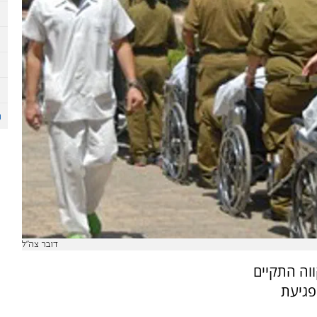
דובר צה"ל
וה התקיים
פגיעת