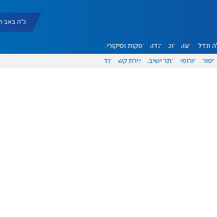
כ"ה באב תשפ"ו |
 ונדל"ן
דעות
אוכל
יהדות
הפקות וסיקורים
ספורט
פורומים
אתר ישיבה
יצירת קשר
עוד