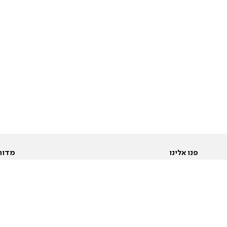
פנו אלינו
מדור
אודות
Pусский
חד
יצירת קשר
عربية
מב
פרסמו אצלנו
בי
תנאי שימוש
פו