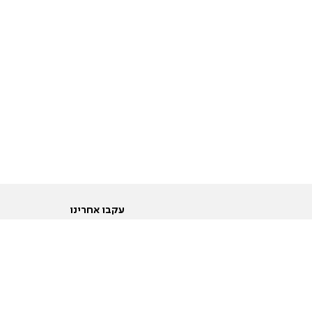
עקבו אחרינו
ות
טוויטר
ם הריון ולידה
פייסבוק
ום לקראת נישואין וזוגיות
אינסטגרם
ום צעירים מעל עשרים
יוטיוב