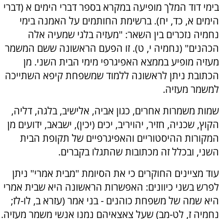
בימי דוד המלך מופיעה במקרא בספר דברי הימים א (דברי
הימים א, כד, יח). ברשימת החותמים על האמנה בימי
נחמיה נזכרים בין השאר: "מעזיה בלגי שמעיה אלה
הכהנים" (נחמיה י, ט). זו הפעם הראשונה ששם המשמר
מעזיה מופיע בממצא האפיגרפי מימי הבית השני. מן
הכתובת ניתן לראשונה ללמוד שמשפחת קיפא השתייכה
למשמר מעזיה.
שמות משמרות אחרים, כגון אביה, אלישיב, בלגה, דליה,
הקוץ, שכניה, חזיר, יהויריב, יכים (יכין), ישבאב, ידועים מן
המקורות ההיסטוריים והאפיגרפיים של תקופת הבית
השני, ובכלל זה מכתובות שהתגלו בקברים.
עוד מציינים החוקרים כי את הסיומת "מבית אמרי" ניתן
לפרש בשני כיוונים: האפשרות הראשונה היא שבית אמרי
היא שמה של משפחת כוהנים - בני אמר (עזרא ב, לו-לז;
נחמיה ז, לט-מב) שעל צאצאיהם נמנו אנשי משמר מעזיה.