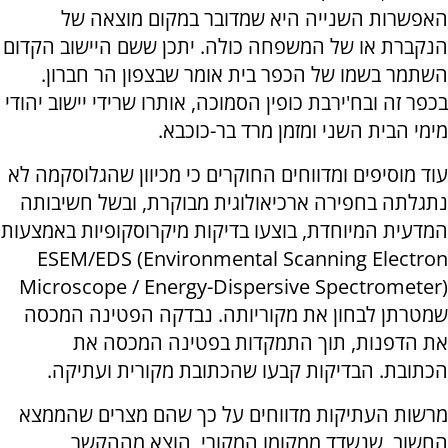
האפשרות השנייה היא שמדובר במקום מוצאה של
הנקברת או של המשפחה כולה. יתכן ששם היישוב הקדום
השתמר בשמו של הכפר בית אומר שבצפון הר חברון.
בכפר זה ובח'ירבת כופין הסמוכה, אותרו שרידי יישוב יהודי
מימי הבית השני ומזמן מרד בר-כוכבא.
עוד מוסיפים ומדווחים החוקרים כי מכיוון שהגלוסקמה לא
נתגלתה בחפירה ארכיאולוגית מבוקרת, ובשל חשיבותה
המדעית המיוחדת, בוצעו בדיקות מיקרוסקופיות באמצעות
ESEM/EDS (Environmental Scanning Electron
Microscope / Energy-Dispersive Spectrometer)
שמטרתן לבחון את מקוריותה. נבדקה הפטינה המכסה
את הדפנות, תוך התמקדות בפטינה המכסה את
הכתובת. הבדיקות קבעו שהכתובת מקורית ועתיקה.
מרשות העתיקות מדווחים על כך שהם מצרים שהממצא
החשוב, שנשדד ממקומו המקורי, הוצא מההקשר