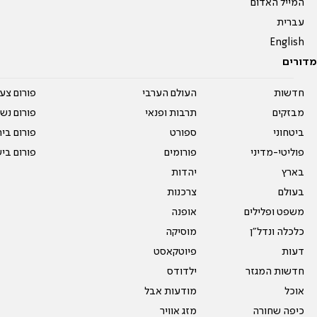
המייל האדום
עברית
English
מדורים
חדשות
העולם הערבי
פורום צע
מבזקים
תרבות ופנאי
פורום נשו
ביטחוני
ספורט
פורום בי
פוליטי-מדיני
פורומים
פורום בי
בארץ
יהדות
בעולם
צרכנות
משפט ופלילים
אופנה
כלכלה ונדל"ן
מוסיקה
דעות
פיוטקאסט
חדשות המגזר
ילדודס
אוכל
מודעות אבל
כיפה שחורה
מזג אוויר