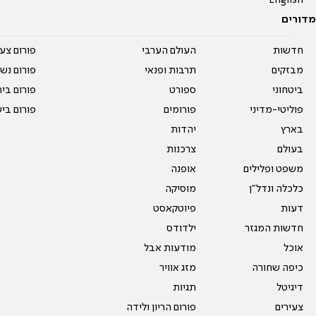
English
מדורים
חדשות
העולם הערבי
פורום צע
מבזקים
תרבות ופנאי
פורום נשו
ביטחוני
ספורט
פורום בי
פוליטי-מדיני
פורומים
פורום בי
בארץ
יהדות
בעולם
צרכנות
משפט ופלילים
אופנה
כלכלה ונדל"ן
מוסיקה
דעות
פיוטקאסט
חדשות המגזר
ילדודס
אוכל
מודעות אבל
כיפה שחורה
מזג אוויר
דיגיטל
תגיות
צעירים
פורום הריון ולידה