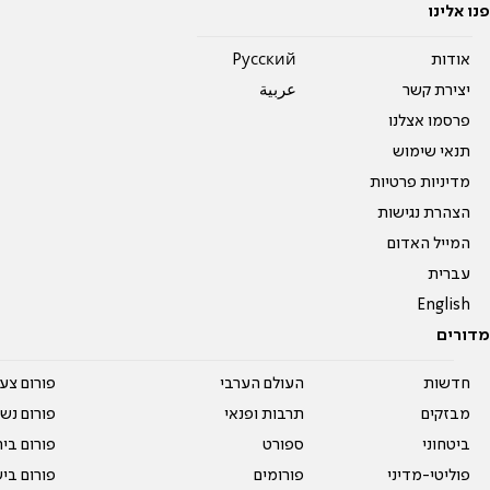
פנו אלינו
אודות
Pусский
יצירת קשר
عربية
פרסמו אצלנו
תנאי שימוש
מדיניות פרטיות
הצהרת נגישות
המייל האדום
עברית
English
מדורים
חדשות
העולם הערבי
פורום צע
מבזקים
תרבות ופנאי
פורום נשו
ביטחוני
ספורט
פורום בי
פוליטי-מדיני
פורומים
פורום בי