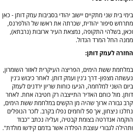
בימי בית שני מתקיים יישוב יהודי בסביבות עמק דותן - כאן
מתרחש סיפור יהודית, שכרתה את ראשו של הולפרנס,
וכאן, בשלהי התקופה, נמצאת העיר ארובות (נרבתא),
ממנה החל המרד הגדול.
החזרה לעמק דותן:
במלחמת ששת הימים, הפריצה העיקרית לאזור השומרון,
נעשתה מצפון- דרך ג'נין ועמק דותן. לאחר כיבוש ג'נין
ביום השני למלחמה, הגיעו כוחות שריון ירדנים לעמק
דותן. מול כוחם האדיר התייצבה רק חטיבה אחת. לאחר
קרב גבורה ארוך שהיה מן הקשים במלחמת ששת הימים,
נחלנו ניצחון, אך 50 לוחמים נפלו בקרב. לזכר הנופלים
הוקמה אנדרטה בצומת קבטיה, ועליה נכתב "כבוד
ותהילה לגבורי עוצבת הפלדה אשר בדמם קידשו מולדת".