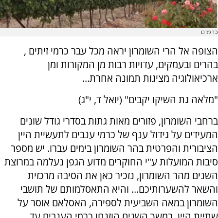
כרמים
הצופה אל הרי השומרון יראה מכל עבר כרמי זיתים ,
בהרים ובעמקים, עדויות רבות מן המקורות ומן
ארכיאולוגיה מציגות תמונה אחרת...
"מלאה גת השיקו יקבים" (יואל ד, י"ג)
ברחבי השומרון, פזורים מאות גתות בסדרי גודל שונים
המעידים על גידול ענף של כרמי ענבים לתעשיית היין
הציבורית והפרטית בהר השומרון בימים עברו. יש מספר
סיבות המועלות ע"י החוקרים מדוע הגפן נעלמה במרוצת
השנים מהר השומרון, נזכיר כאן את הסיבה מרכזית
והשאר להשערותיכם... והיא התאסלמותם של תושבי
השומרון במאה השביעית לספירה, האסלאם אוסר על
שתיית היין. במשך השנים הוזנחו כרמי הענבים עד