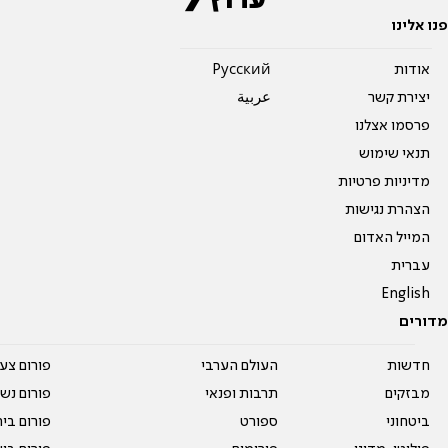
פנו אלינו
אודות
Pусский
יצירת קשר
عربية
פרסמו אצלנו
תנאי שימוש
מדיניות פרטיות
הצהרת נגישות
המייל האדום
עברית
English
מדורים
חדשות
העולם הערבי
פורום צע
מבזקים
תרבות ופנאי
פורום נשו
ביטחוני
ספורט
פורום בי