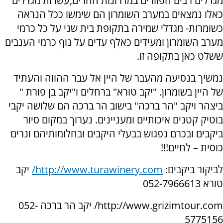
מגדלים רבים הפזורים במדרונות ההרים,עשרות מגדלים
כאלו נמצאים במערב השומרון הם שימשו ככל הנראה
כשומרות- מגדלי שמירה בתקופת בית שני על כל כרמי
מערב השומרון ומעידים כאלף עדים על נוף כרמי הענבים
ששלט כאן בתקופה זו.
נמשיך בנסיעה מהעבר של היין אל עבר ההווה והעתיד
של היין בשומרון. "יקב טורא" ברחלים ו"יקב בן פורת "
ביצהר ויקב "הר ברכה" בישוב הר ברכה הם שלושה יקבי
בוטיק קטנים איכותיים ומעניינים. נערוך במקום סיור
ביקבים ובכרם נפגוש בבעלי היקבים ובחלומותיהם ונרים
כוסית – לחיים!!!
לביקור ביקבים:
http://www.turawinery.com/
יקב
טורא 052-7966613
http://www.grizimtour.com/ יקב הר ברכה 052-
5775156