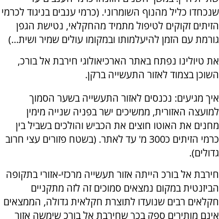
שנכחדו כליל מהנוף השומרוני. (כרמי ענבים בניגוד לכרמי
הזיתים זקוקים לטיפול מתמיד מהחקלאי, נטישת הגפן
גורמת עם הזמן להיעלמותו ובמקומו עולים שמיר ושית...)
את טיולינו נפתח באתר הארכיאולוגי חירבת אל בורכ,
השוכן בצמוד לאזור התעשייה ברקן.
איך מגיעים: נכנסים לאזור התעשייה בשער הסמוך
למועצה האזורית, ממשיכים ישר בפניה שנייה מימין
מחנים את האוטו חוצים את הכביש והולכים בשביל בין
כרמי הזיתים כ300 מ' עד לאתר. (בשטח פזורים עצי חרוב
גדולים).
חירבת אל בורכ הייתה אזור תעשייה מרכזי-אזורי בתקופה
הביזנטית במקום נמצאים סמוכים זה לזה מתקניים
חקלאים רבים שנועדו לתוצרת חקלאית גדולה, הממצאים
אינם מותירים ספק בכך שחירבת אל בורכ שימשה אזור