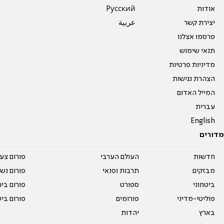
אודות
Pусский
יצירת קשר
عربية
פרסמו אצלנו
תנאי שימוש
מדיניות פרטיות
הצהרת נגישות
המייל האדום
עברית
English
מדורים
חדשות
העולם הערבי
פורום צע
מבזקים
תרבות ופנאי
פורום נשו
ביטחוני
ספורט
פורום בי
פוליטי-מדיני
פורומים
פורום בי
בארץ
יהדות